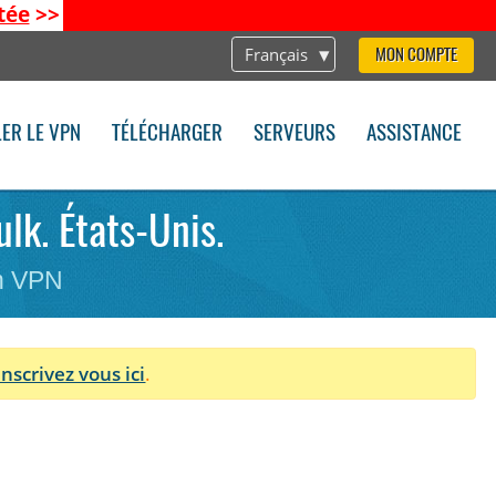
tée
>>
Français
MON COMPTE
LER LE VPN
TÉLÉCHARGER
SERVEURS
ASSISTANCE
lk. États-Unis.
on VPN
Inscrivez vous ici
.