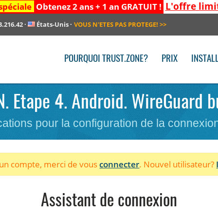
L'offre limi
spéciale
Obtenez 2 ans + 1 an GRATUIT !
3.216.42
·
États-Unis
·
VOUS N'ETES PAS PROTEGE!
>>
POURQUOI TRUST.ZONE?
PRIX
INSTAL
PN. Etape 4. Android. WireGuard bu
cations pour la configuration de la connexi
à un compte, merci de vous
connecter
. Nouvel utilisateur?
Assistant de connexion