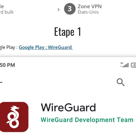
le
Zone VPN
›
3
d bulk
États-Unis
Etape 1
gle Play :
Google Play : WireGuard