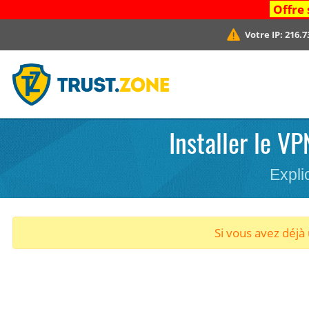
Offre 
Votre IP:
216.7
Installer le V
Expli
Si vous avez déj