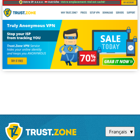
Votre IP: x.x.x.x ·
Autriche ·
Votre emplacement réel est caché!
Français