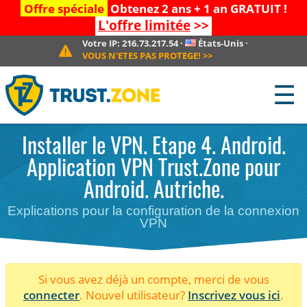
Offre spéciale
Obtenez 2 ans + 1 an GRATUIT !
L'offre limitée
>>
Votre IP:
216.73.217.54
·
États-Unis
·
VOUS N'ETES PAS PROTEGE!
>>
☰
Installer le VPN. Etape 4. Android.
Application VPN Trust.Zone pour
Android. Autriche.
Explications pour la configuration de la connexion
VPN
Si vous avez déjà un compte, merci de vous
connecter
. Nouvel utilisateur?
Inscrivez vous ici
.