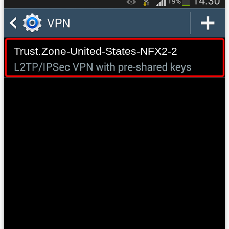
Trust.Zone-United-States-NFX2-2