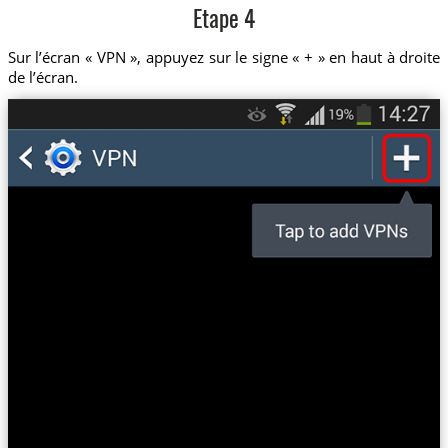
Etape 4
Sur l’écran « VPN », appuyez sur le signe « + » en haut à droite
de l’écran.