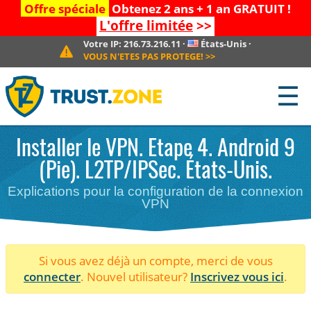
Offre spéciale
Obtenez 2 ans + 1 an GRATUIT !
L'offre limitée
>>
Votre IP:
216.73.216.11
·
États-Unis
·
VOUS N'ETES PAS PROTEGE!
>>
☰
Installer le VPN. Etape 4. Android 9
(Pie). L2TP/IPSec. États-Unis.
Explications pour la configuration de la connexion
VPN
Si vous avez déjà un compte, merci de vous
connecter
. Nouvel utilisateur?
Inscrivez vous ici
.