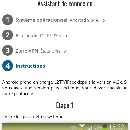
Assistant de connexion
›
1
Système opérationnel
Android 9 (Pie)
›
2
Protocole
L2TP/IPSec
›
3
Zone VPN
États-Unis
4
Instructions
Android prend en charge L2TP/IPsec depuis la version 4.2x. Si
vous avez une version plus ancienne, vous devez choisir un
autre protocole.
Etape 1
Ouvre les paramètres système.