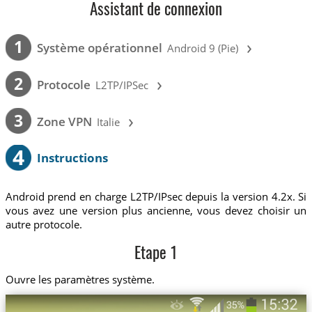
Assistant de connexion
›
1
Système opérationnel
Android 9 (Pie)
›
2
Protocole
L2TP/IPSec
›
3
Zone VPN
Italie
4
Instructions
Android prend en charge L2TP/IPsec depuis la version 4.2x. Si
vous avez une version plus ancienne, vous devez choisir un
autre protocole.
Etape 1
Ouvre les paramètres système.