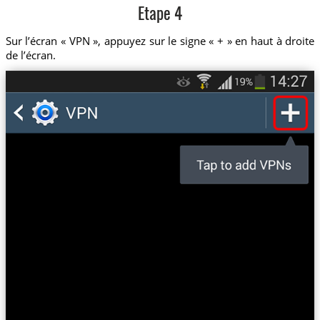
Etape 4
Sur l’écran « VPN », appuyez sur le signe « + » en haut à droite
de l’écran.