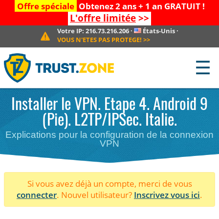
Offre spéciale
Obtenez 2 ans + 1 an GRATUIT !
L'offre limitée
>>
Votre IP:
216.73.216.206
·
États-Unis
·
VOUS N'ETES PAS PROTEGE!
>>
☰
Installer le VPN. Etape 4. Android 9
(Pie). L2TP/IPSec. Italie.
Explications pour la configuration de la connexion
VPN
Si vous avez déjà un compte, merci de vous
connecter
. Nouvel utilisateur?
Inscrivez vous ici
.