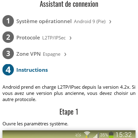
Assistant de connexion
›
1
Système opérationnel
Android 9 (Pie)
›
2
Protocole
L2TP/IPSec
›
3
Zone VPN
Espagne
4
Instructions
Android prend en charge L2TP/IPsec depuis la version 4.2x. Si
vous avez une version plus ancienne, vous devez choisir un
autre protocole.
Etape 1
Ouvre les paramètres système.