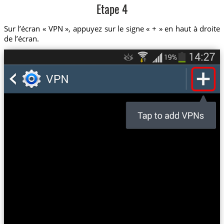
Etape 4
Sur l’écran « VPN », appuyez sur le signe « + » en haut à droite
de l’écran.