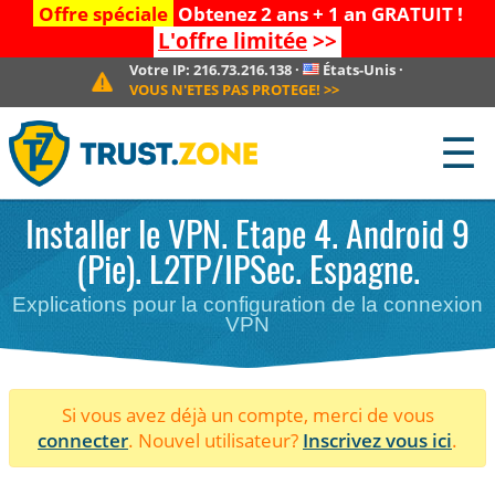
Offre spéciale
Obtenez 2 ans + 1 an GRATUIT !
L'offre limitée
>>
Votre IP:
216.73.216.138
·
États-Unis
·
VOUS N'ETES PAS PROTEGE!
>>
☰
Installer le VPN. Etape 4. Android 9
(Pie). L2TP/IPSec. Espagne.
Explications pour la configuration de la connexion
VPN
Si vous avez déjà un compte, merci de vous
connecter
. Nouvel utilisateur?
Inscrivez vous ici
.