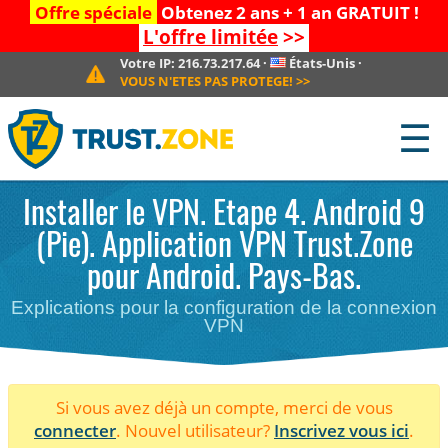
Offre spéciale
Obtenez 2 ans + 1 an GRATUIT !
L'offre limitée
>>
Votre IP:
216.73.217.64
·
États-Unis
·
VOUS N'ETES PAS PROTEGE!
>>
☰
Installer le VPN. Etape 4. Android 9
(Pie). Application VPN Trust.Zone
pour Android. Pays-Bas.
Explications pour la configuration de la connexion
VPN
Si vous avez déjà un compte, merci de vous
connecter
. Nouvel utilisateur?
Inscrivez vous ici
.