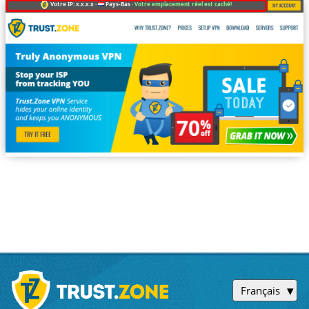
Votre IP: x.x.x.x ·
Pays-Bas ·
Votre emplacement réel est caché!
Français