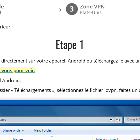
le
Zone VPN
›
3
N
États-Unis
rieur.
Etape 1
) directement sur votre appareil Android ou téléchargez-le avec un
-vous pour voir.
l Android.
r « Téléchargements », sélectionnez le fichier .ovpn, faites un cl