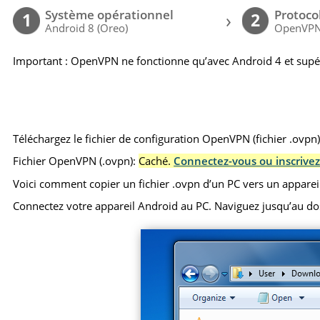
Système opérationnel
Protoco
›
1
2
Android 8 (Oreo)
OpenVP
Important : OpenVPN ne fonctionne qu’avec Android 4 et supé
Téléchargez le fichier de configuration OpenVPN (fichier .ovpn
Fichier OpenVPN (.ovpn):
Caché.
Connectez-vous ou inscrivez
Voici comment copier un fichier .ovpn d’un PC vers un apparei
Connectez votre appareil Android au PC. Naviguez jusqu’au dossie