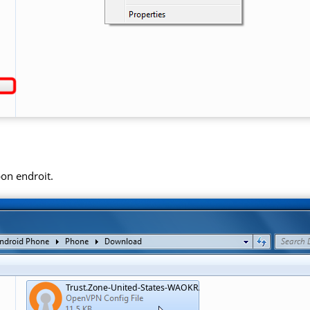
bon endroit.
Trust.Zone-United-States-WAOKRADIO.ovpn