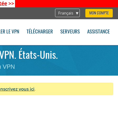
tée
>>
Français
MON COMPTE
LER LE VPN
TÉLÉCHARGER
SERVEURS
ASSISTANCE
nVPN. États-Unis.
on VPN
Inscrivez vous ici
.