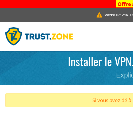
Offre 
Votre IP:
216.73
Installer le VPN
Expli
Si vous avez déj