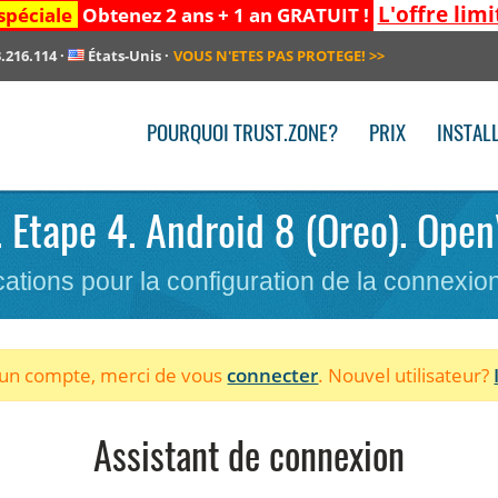
L'offre limi
spéciale
Obtenez 2 ans + 1 an GRATUIT !
.216.114
·
États-Unis
·
VOUS N'ETES PAS PROTEGE!
>>
POURQUOI TRUST.ZONE?
PRIX
INSTAL
. Etape 4. Android 8 (Oreo). Ope
cations pour la configuration de la connexi
à un compte, merci de vous
connecter
. Nouvel utilisateur?
Assistant de connexion