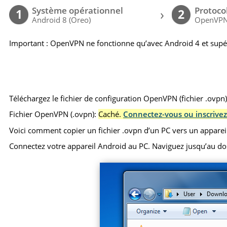
Système opérationnel
Protoco
›
1
2
Android 8 (Oreo)
OpenVP
Important : OpenVPN ne fonctionne qu’avec Android 4 et supé
Téléchargez le fichier de configuration OpenVPN (fichier .ovpn
Fichier OpenVPN (.ovpn):
Caché.
Connectez-vous ou inscrivez
Voici comment copier un fichier .ovpn d’un PC vers un apparei
Connectez votre appareil Android au PC. Naviguez jusqu’au dossie