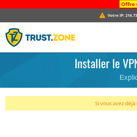
Offre 
Votre IP:
216.73
Installer le V
Expli
Si vous avez déj