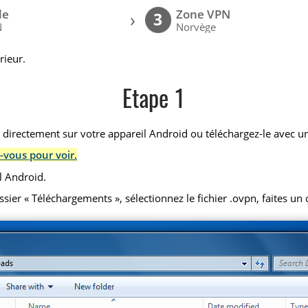
le
Zone VPN
›
3
N
Norvège
rieur.
Etape 1
) directement sur votre appareil Android ou téléchargez-le avec un
-vous pour voir.
l Android.
r « Téléchargements », sélectionnez le fichier .ovpn, faites un cl