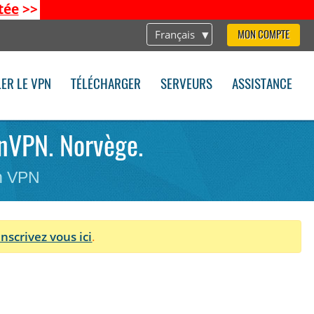
tée
>>
Français
MON COMPTE
LER LE VPN
TÉLÉCHARGER
SERVEURS
ASSISTANCE
enVPN. Norvège.
on VPN
Inscrivez vous ici
.