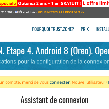
L'offre limi
spéciale
Obtenez 2 ans + 1 an GRATUIT !
.216.202
·
États-Unis
·
VOUS N'ETES PAS PROTEGE!
>>
POURQUOI TRUST.ZONE?
PRIX
INSTAL
PN. Etape 4. Android 8 (Oreo). Op
cations pour la configuration de la connexi
à un compte, merci de vous
connecter
. Nouvel utilisateur?
Assistant de connexion