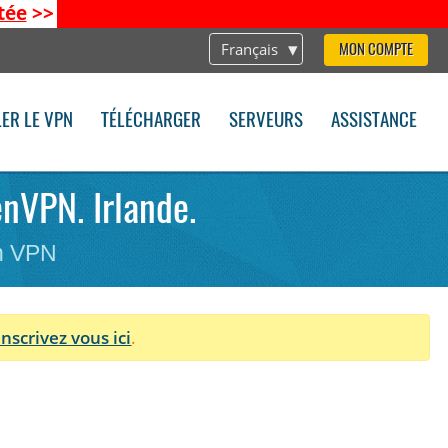
tée
>>
Français
MON COMPTE
LER LE VPN
TÉLÉCHARGER
SERVEURS
ASSISTANCE
enVPN. Irlande.
on VPN
Inscrivez vous ici
.