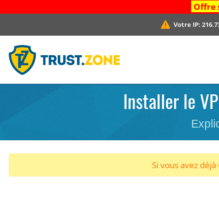
Offre 
Votre IP:
216.7
Installer le V
Expli
Si vous avez déj