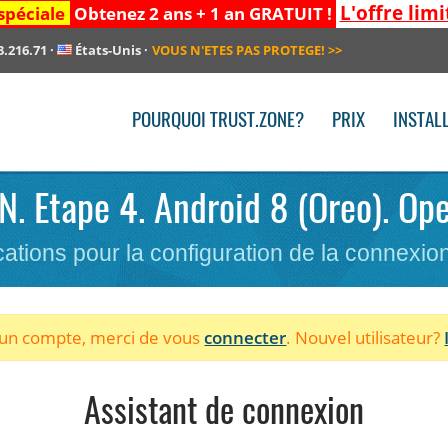
L'offre limi
spéciale
Obtenez 2 ans + 1 an GRATUIT !
3.216.71
·
États-Unis
·
VOUS N'ETES PAS PROTEGE!
>>
POURQUOI TRUST.ZONE?
PRIX
INSTAL
PN. Etape 4. Android 8 (Oreo). Op
cations pour la configuration de la connexi
à un compte, merci de vous
connecter
. Nouvel utilisateur?
Assistant de connexion