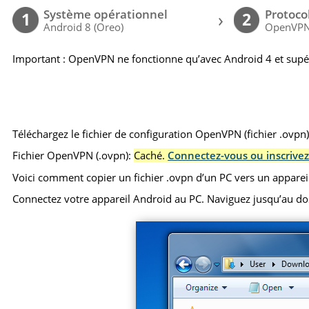
Système opérationnel
Protoco
›
1
2
Android 8 (Oreo)
OpenVP
Important : OpenVPN ne fonctionne qu’avec Android 4 et supé
Téléchargez le fichier de configuration OpenVPN (fichier .ovpn
Fichier OpenVPN (.ovpn):
Caché.
Connectez-vous ou inscrivez
Voici comment copier un fichier .ovpn d’un PC vers un apparei
Connectez votre appareil Android au PC. Naviguez jusqu’au dossie