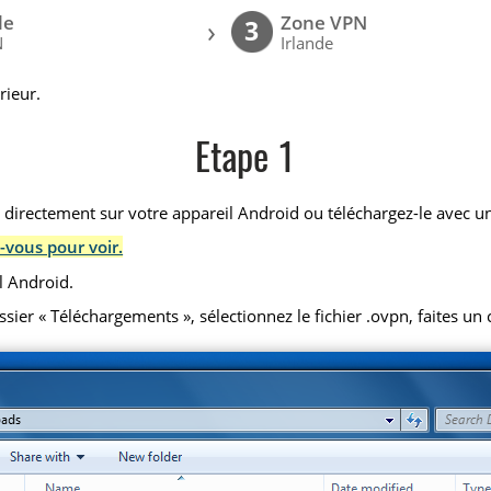
le
Zone VPN
›
3
N
Irlande
rieur.
Etape 1
) directement sur votre appareil Android ou téléchargez-le avec un
-vous pour voir.
l Android.
r « Téléchargements », sélectionnez le fichier .ovpn, faites un cl