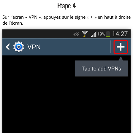
Etape 4
Sur l’écran « VPN », appuyez sur le signe « + » en haut à droite
de l’écran.