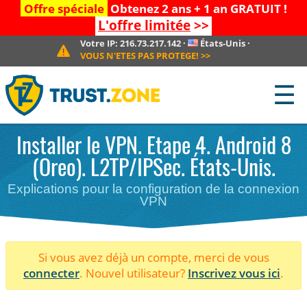
Offre spéciale
Obtenez 2 ans + 1 an GRATUIT !
L'offre limitée
>>
Votre IP:
216.73.217.142
·
États-Unis
·
VOUS N'ETES PAS PROTEGE!
>>
☰
Installer le VPN. Etape 4. Android 8
(Oreo). L2TP/IPSec. États-Unis.
Explications pour la configuration de la connexion
VPN
Si vous avez déjà un compte, merci de vous
connecter
. Nouvel utilisateur?
Inscrivez vous ici
.