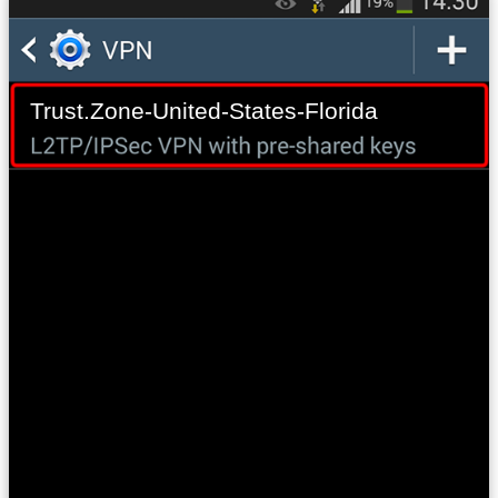
Trust.Zone-United-States-Florida