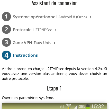
Assistant de connexion
›
1
Système opérationnel
Android 8 (Oreo)
›
2
Protocole
L2TP/IPSec
›
3
Zone VPN
États-Unis
4
Instructions
Android prend en charge L2TP/IPsec depuis la version 4.2x. Si
vous avez une version plus ancienne, vous devez choisir un
autre protocole.
Etape 1
Ouvre les paramètres système.