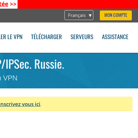
tée
>>
Français
MON COMPTE
LER LE VPN
TÉLÉCHARGER
SERVEURS
ASSISTANCE
P/IPSec. Russie.
on VPN
Inscrivez vous ici
.