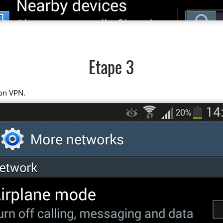
Etape 3
on VPN.