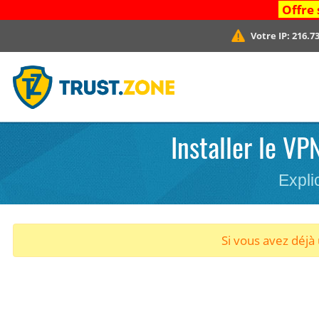
Offre 
Votre IP:
216.73
Installer le VP
Expli
Si vous avez déj