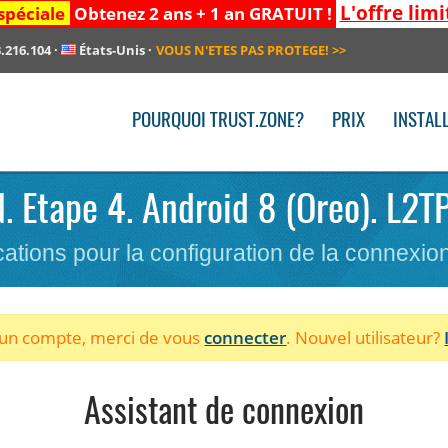
L'offre limi
spéciale
Obtenez 2 ans + 1 an GRATUIT !
.216.104
·
États-Unis
·
VOUS N'ETES PAS PROTEGE!
>>
POURQUOI TRUST.ZONE?
PRIX
INSTAL
N. Etape 4. Android 8 (Oreo). L2T
cations pour la configuration de la connexi
à un compte, merci de vous
connecter
. Nouvel utilisateur?
Assistant de connexion