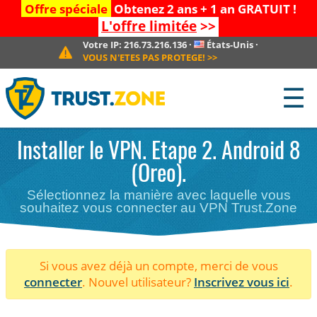
Offre spéciale
Obtenez 2 ans + 1 an GRATUIT !
L'offre limitée
>>
Votre IP:
216.73.216.136
·
États-Unis
·
VOUS N'ETES PAS PROTEGE!
>>
☰
Installer le VPN. Etape 2. Android 8
(Oreo).
Sélectionnez la manière avec laquelle vous
souhaitez vous connecter au VPN Trust.Zone
Si vous avez déjà un compte, merci de vous
connecter
. Nouvel utilisateur?
Inscrivez vous ici
.