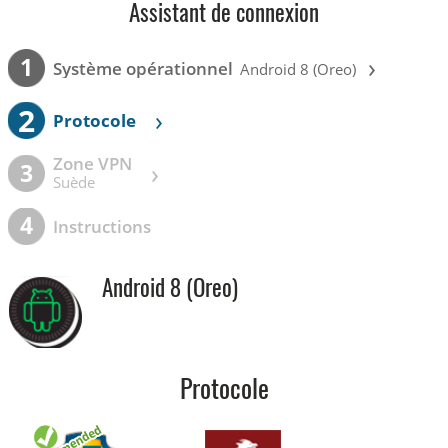
Assistant de connexion
›
1
Système opérationnel
Android 8 (Oreo)
2
›
Protocole
Zone VPN
›
3
Suède
4
Instructions
Android 8 (Oreo)
Protocole