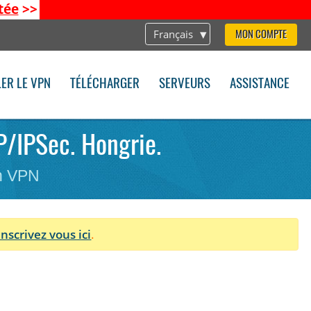
tée
>>
Français
MON COMPTE
LER LE VPN
TÉLÉCHARGER
SERVEURS
ASSISTANCE
TP/IPSec. Hongrie.
on VPN
Inscrivez vous ici
.