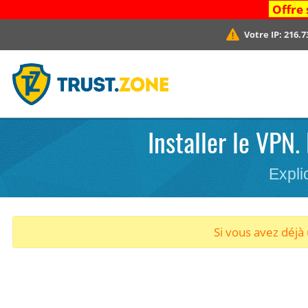
Offre 
Votre IP:
216.7
Installer le VPN.
Expli
Si vous avez déj