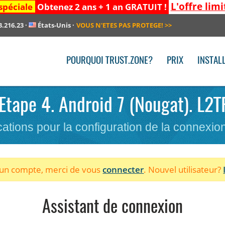
L'offre limi
spéciale
Obtenez 2 ans + 1 an GRATUIT !
3.216.23
·
États-Unis
·
VOUS N'ETES PAS PROTEGE!
>>
POURQUOI TRUST.ZONE?
PRIX
INSTAL
 Etape 4. Android 7 (Nougat). L2
cations pour la configuration de la connexi
à un compte, merci de vous
connecter
. Nouvel utilisateur?
Assistant de connexion