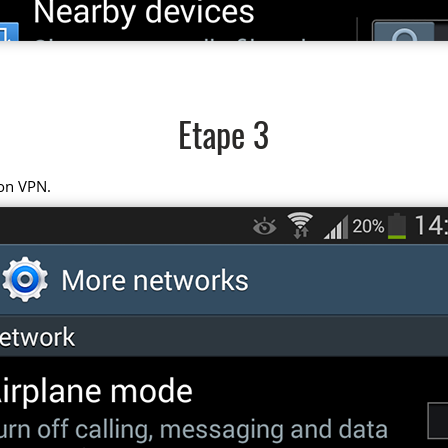
Etape 3
on VPN.