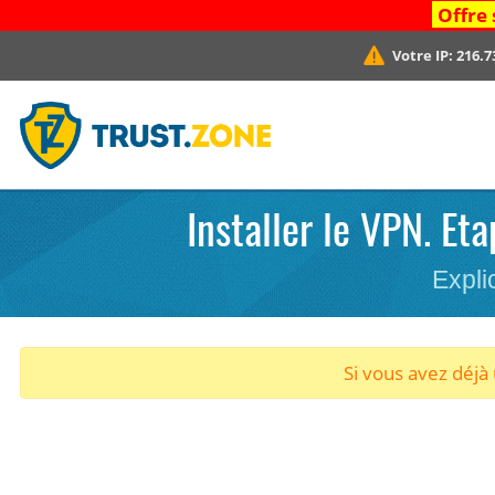
Offre 
Votre IP:
216.7
Installer le VPN. E
Expli
Si vous avez déj