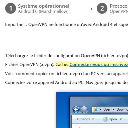
Système opérationnel
Protoco
›
1
2
Android 6 (Marshmallow)
OpenVP
Important : OpenVPN ne fonctionne qu’avec Android 4 et supé
Téléchargez le fichier de configuration OpenVPN (fichier .ovpn
Fichier OpenVPN (.ovpn):
Caché.
Connectez-vous ou inscrivez
Voici comment copier un fichier .ovpn d’un PC vers un apparei
Connectez votre appareil Android au PC. Naviguez jusqu’au dossie