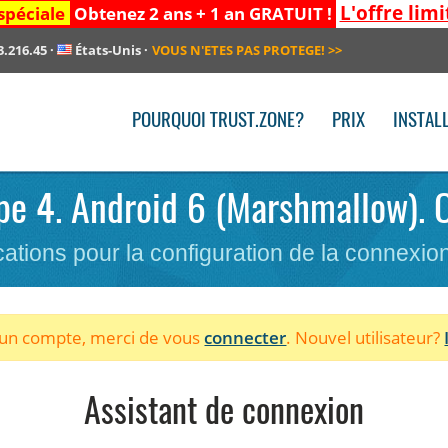
L'offre limi
spéciale
Obtenez 2 ans + 1 an GRATUIT !
3.216.45
·
États-Unis
·
VOUS N'ETES PAS PROTEGE!
>>
POURQUOI TRUST.ZONE?
PRIX
INSTAL
tape 4. Android 6 (Marshmallow). 
cations pour la configuration de la connexi
à un compte, merci de vous
connecter
. Nouvel utilisateur?
Assistant de connexion