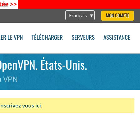
tée
>>
Français
MON COMPTE
LER LE VPN
TÉLÉCHARGER
SERVEURS
ASSISTANCE
OpenVPN. États-Unis.
on VPN
Inscrivez vous ici
.