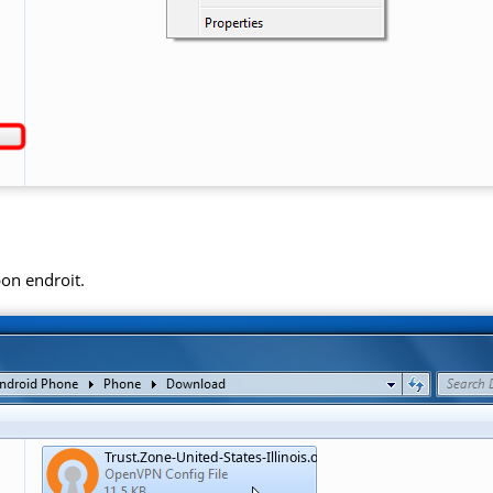
bon endroit.
Trust.Zone-United-States-Illinois.ovpn