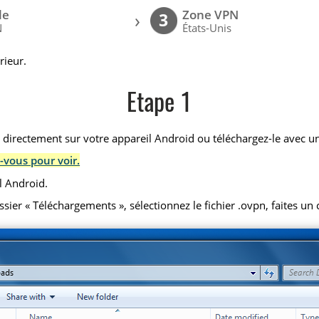
le
Zone VPN
›
3
N
États-Unis
rieur.
Etape 1
) directement sur votre appareil Android ou téléchargez-le avec un
-vous pour voir.
l Android.
r « Téléchargements », sélectionnez le fichier .ovpn, faites un cl