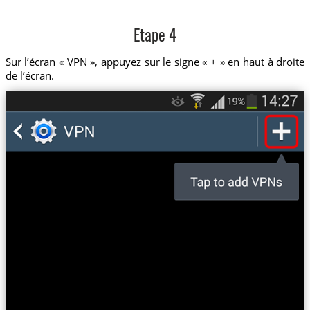
Etape 4
Sur l’écran « VPN », appuyez sur le signe « + » en haut à droite
de l’écran.