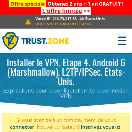
Offre spéciale
Obtenez 2 ans + 1 an GRATUIT !
L'offre limitée
>>
Votre IP:
216.73.217.58
·
États-Unis
·
VOUS N'ETES PAS PROTEGE!
>>
☰
Installer le VPN. Etape 4. Android 6
(Marshmallow). L2TP/IPSec. États-
Unis.
Explications pour la configuration de la connexion
VPN
Si vous avez déjà un compte, merci de vous
connecter
. Nouvel utilisateur?
Inscrivez vous ici
.