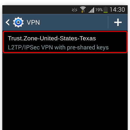
Trust.Zone-United-States-Texas