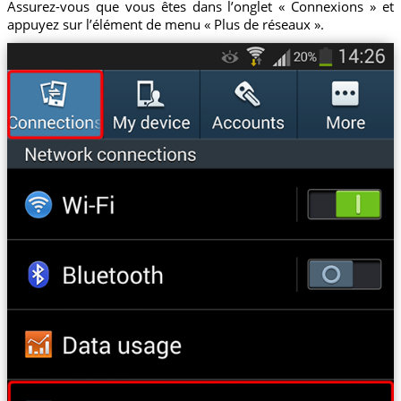
Assurez-vous que vous êtes dans l’onglet « Connexions » et
appuyez sur l’élément de menu « Plus de réseaux ».