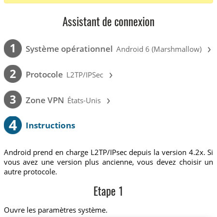
Assistant de connexion
›
1
Système opérationnel
Android 6 (Marshmallow)
›
2
Protocole
L2TP/IPSec
›
3
Zone VPN
États-Unis
4
Instructions
Android prend en charge L2TP/IPsec depuis la version 4.2x. Si
vous avez une version plus ancienne, vous devez choisir un
autre protocole.
Etape 1
Ouvre les paramètres système.