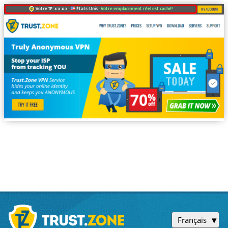
Votre IP: x.x.x.x ·
États-Unis ·
Votre emplacement réel est caché!
Français