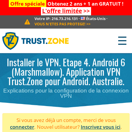
Offre spéciale
Obtenez 2 ans + 1 an GRATUIT !
L'offre limitée
>>
Votre IP:
216.73.216.131
·
États-Unis
·
VOUS N'ETES PAS PROTEGE!
>>
☰
Installer le VPN. Etape 4. Android 6
(Marshmallow). Application VPN
Trust.Zone pour Android. Australie.
Explications pour la configuration de la connexion
VPN
Si vous avez déjà un compte, merci de vous
connecter
. Nouvel utilisateur?
Inscrivez vous ici
.