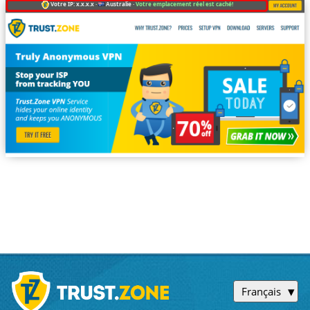
Votre IP: x.x.x.x ·
Australie ·
Votre emplacement réel est caché!
Français