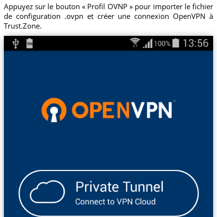
Appuyez sur le bouton « Profil OVNP » pour importer le fichier
de configuration .ovpn et créer une connexion OpenVPN à
Trust.Zone.