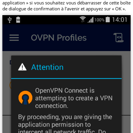
application » si vous souhaitez vous débarrasser de cette boîte
de dialogue de confirmation à l’avenir et appuyez sur « OK ».