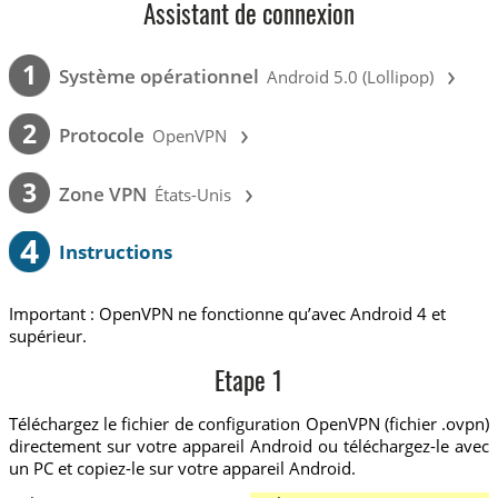
Assistant de connexion
›
1
Système opérationnel
Android 5.0 (Lollipop)
›
2
Protocole
OpenVPN
›
3
Zone VPN
États-Unis
4
Instructions
Important : OpenVPN ne fonctionne qu’avec Android 4 et
supérieur.
Etape 1
Téléchargez le fichier de configuration OpenVPN (fichier .ovpn)
directement sur votre appareil Android ou téléchargez-le avec
un PC et copiez-le sur votre appareil Android.