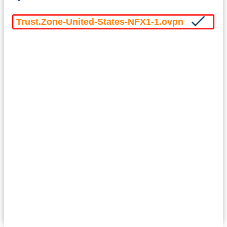
Trust.Zone-United-States-NFX1-1.ovpn