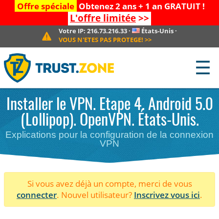
Offre spéciale
Obtenez 2 ans + 1 an GRATUIT !
L'offre limitée
>>
Votre IP:
216.73.216.33
·
États-Unis
·
VOUS N'ETES PAS PROTEGE!
>>
☰
Installer le VPN. Etape 4. Android 5.0
(Lollipop). OpenVPN. États-Unis.
Explications pour la configuration de la connexion
VPN
Si vous avez déjà un compte, merci de vous
connecter
. Nouvel utilisateur?
Inscrivez vous ici
.