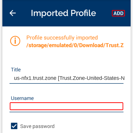
us-nfx1.trust.zone [Trust.Zone-United-States-NFX