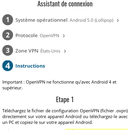
Assistant de connexion
›
1
Système opérationnel
Android 5.0 (Lollipop)
›
2
Protocole
OpenVPN
›
3
Zone VPN
États-Unis
4
Instructions
Important : OpenVPN ne fonctionne qu’avec Android 4 et
supérieur.
Etape 1
Téléchargez le fichier de configuration OpenVPN (fichier .ovpn)
directement sur votre appareil Android ou téléchargez-le avec
un PC et copiez-le sur votre appareil Android.