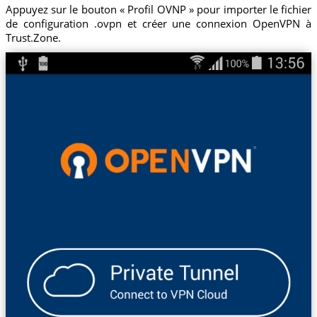
Appuyez sur le bouton « Profil OVNP » pour importer le fichier
de configuration .ovpn et créer une connexion OpenVPN à
Trust.Zone.