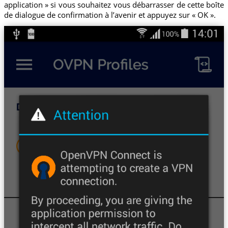
application » si vous souhaitez vous débarrasser de cette boîte
de dialogue de confirmation à l’avenir et appuyez sur « OK ».