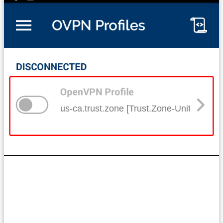
us-ca.trust.zone [Trust.Zone-United-State