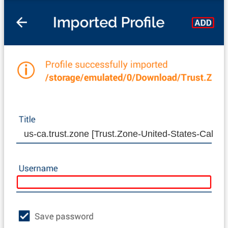
us-ca.trust.zone [Trust.Zone-United-States-Califor