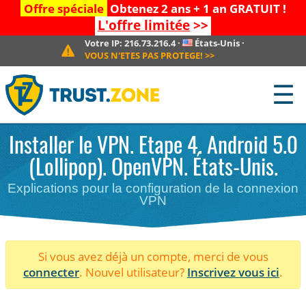
Offre spéciale
Obtenez 2 ans + 1 an GRATUIT !
L'offre limitée
>>
Votre IP:
216.73.216.4
·
États-Unis
·
VOUS N'ETES PAS PROTEGE!
>>
☰
Installer le VPN. Etape 4. Android 5.0
(Lollipop). OpenVPN. États-Unis.
Explications pour la configuration de la connexion
VPN
Si vous avez déjà un compte, merci de vous
connecter
. Nouvel utilisateur?
Inscrivez vous ici
.