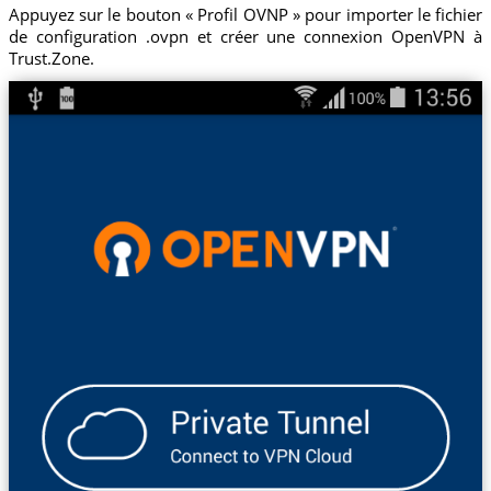
Appuyez sur le bouton « Profil OVNP » pour importer le fichier
de configuration .ovpn et créer une connexion OpenVPN à
Trust.Zone.