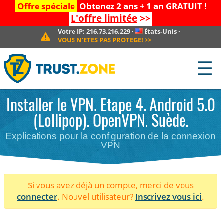
Offre spéciale
Obtenez 2 ans + 1 an GRATUIT !
L'offre limitée
>>
Votre IP:
216.73.216.229
·
États-Unis
·
VOUS N'ETES PAS PROTEGE!
>>
☰
Installer le VPN. Etape 4. Android 5.0
(Lollipop). OpenVPN. Suède.
Explications pour la configuration de la connexion
VPN
Si vous avez déjà un compte, merci de vous
connecter
. Nouvel utilisateur?
Inscrivez vous ici
.