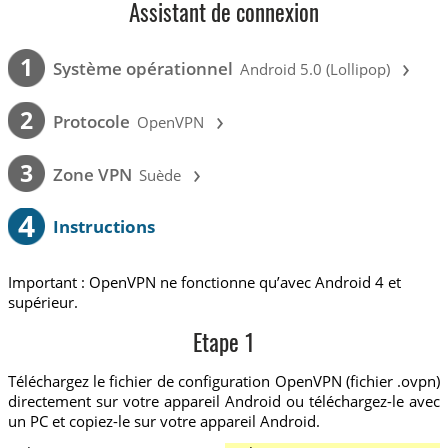
Assistant de connexion
›
1
Système opérationnel
Android 5.0 (Lollipop)
›
2
Protocole
OpenVPN
›
3
Zone VPN
Suède
4
Instructions
Important : OpenVPN ne fonctionne qu’avec Android 4 et
supérieur.
Etape 1
Téléchargez le fichier de configuration OpenVPN (fichier .ovpn)
directement sur votre appareil Android ou téléchargez-le avec
un PC et copiez-le sur votre appareil Android.