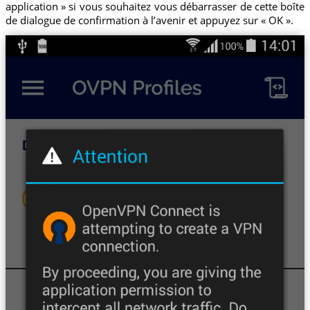
application » si vous souhaitez vous débarrasser de cette boîte
de dialogue de confirmation à l’avenir et appuyez sur « OK ».