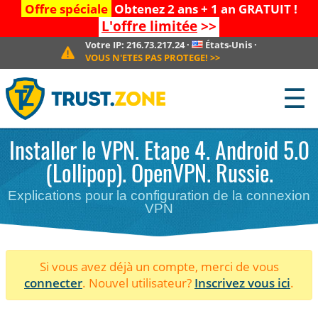
Offre spéciale
Obtenez 2 ans + 1 an GRATUIT !
L'offre limitée
>>
Votre IP:
216.73.217.24
·
États-Unis
·
VOUS N'ETES PAS PROTEGE!
>>
☰
Installer le VPN. Etape 4. Android 5.0
(Lollipop). OpenVPN. Russie.
Explications pour la configuration de la connexion
VPN
Si vous avez déjà un compte, merci de vous
connecter
. Nouvel utilisateur?
Inscrivez vous ici
.