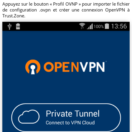
Appuyez sur le bouton « Profil OVNP » pour importer le fichier
de configuration .ovpn et créer une connexion OpenVPN à
Trust.Zone.