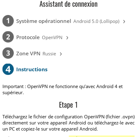
Assistant de connexion
›
1
Système opérationnel
Android 5.0 (Lollipop)
›
2
Protocole
OpenVPN
›
3
Zone VPN
Russie
4
Instructions
Important : OpenVPN ne fonctionne qu’avec Android 4 et
supérieur.
Etape 1
Téléchargez le fichier de configuration OpenVPN (fichier .ovpn)
directement sur votre appareil Android ou téléchargez-le avec
un PC et copiez-le sur votre appareil Android.