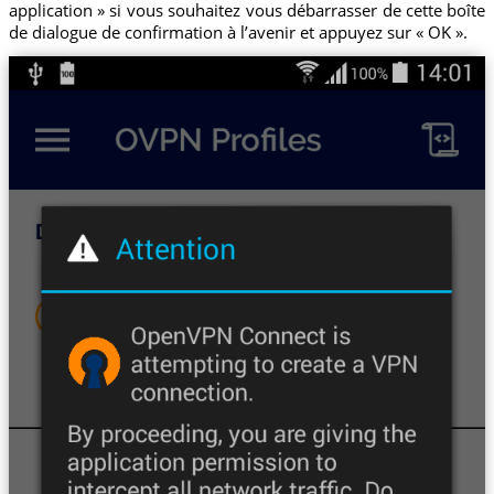
application » si vous souhaitez vous débarrasser de cette boîte
de dialogue de confirmation à l’avenir et appuyez sur « OK ».