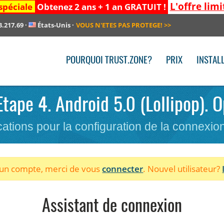
L'offre limi
spéciale
Obtenez 2 ans + 1 an GRATUIT !
3.217.69
·
États-Unis
·
VOUS N'ETES PAS PROTEGE!
>>
POURQUOI TRUST.ZONE?
PRIX
INSTAL
 Etape 4. Android 5.0 (Lollipop).
cations pour la configuration de la connexi
à un compte, merci de vous
connecter
. Nouvel utilisateur?
Assistant de connexion