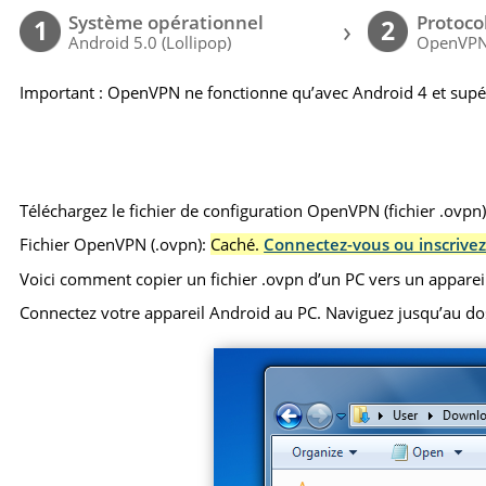
Système opérationnel
Protoco
›
1
2
Android 5.0 (Lollipop)
OpenVP
Important : OpenVPN ne fonctionne qu’avec Android 4 et supé
Téléchargez le fichier de configuration OpenVPN (fichier .ovpn
Fichier OpenVPN (.ovpn):
Caché.
Connectez-vous ou inscrivez
Voici comment copier un fichier .ovpn d’un PC vers un apparei
Connectez votre appareil Android au PC. Naviguez jusqu’au dossie