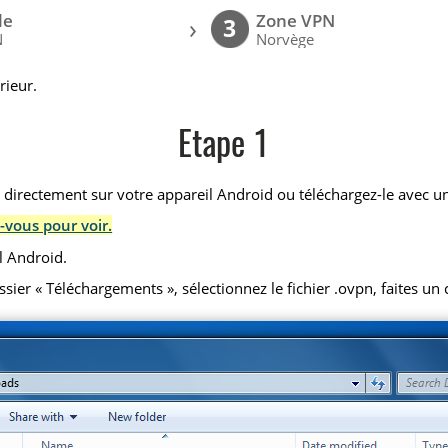
le
Zone VPN
›
3
N
Norvège
rieur.
Etape 1
) directement sur votre appareil Android ou téléchargez-le avec un
-vous pour voir.
l Android.
r « Téléchargements », sélectionnez le fichier .ovpn, faites un cl