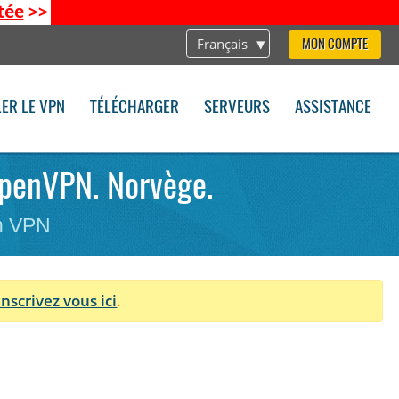
tée
>>
Français
MON COMPTE
LER LE VPN
TÉLÉCHARGER
SERVEURS
ASSISTANCE
 OpenVPN. Norvège.
on VPN
Inscrivez vous ici
.