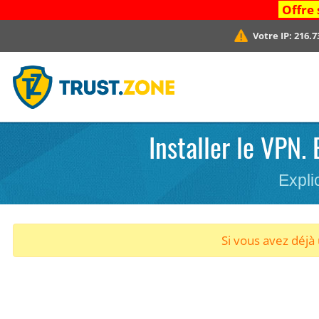
Offre 
Votre IP:
216.7
Installer le VPN.
Expli
Si vous avez déj