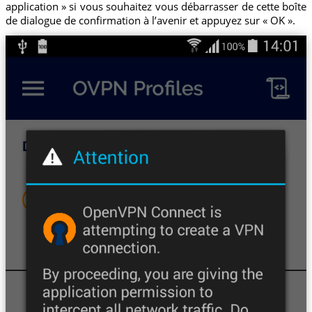
application » si vous souhaitez vous débarrasser de cette boîte
de dialogue de confirmation à l’avenir et appuyez sur « OK ».