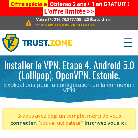
Offre spéciale
Obtenez 2 ans + 1 an GRATUIT !
L'offre limitée
>>
Votre IP:
216.73.217.135
·
États-Unis
·
VOUS N'ETES PAS PROTEGE!
>>
☰
Installer le VPN. Etape 4. Android 5.0
(Lollipop). OpenVPN. Estonie.
Explications pour la configuration de la connexion
VPN
Si vous avez déjà un compte, merci de vous
connecter
. Nouvel utilisateur?
Inscrivez vous ici
.