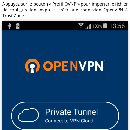
Appuyez sur le bouton « Profil OVNP » pour importer le fichier
de configuration .ovpn et créer une connexion OpenVPN à
Trust.Zone.