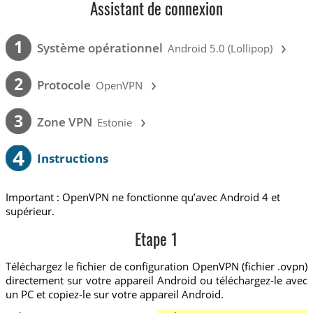
Assistant de connexion
›
1
Système opérationnel
Android 5.0 (Lollipop)
›
2
Protocole
OpenVPN
›
3
Zone VPN
Estonie
4
Instructions
Important : OpenVPN ne fonctionne qu’avec Android 4 et
supérieur.
Etape 1
Téléchargez le fichier de configuration OpenVPN (fichier .ovpn)
directement sur votre appareil Android ou téléchargez-le avec
un PC et copiez-le sur votre appareil Android.