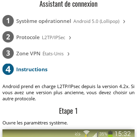
Assistant de connexion
›
1
Système opérationnel
Android 5.0 (Lollipop)
›
2
Protocole
L2TP/IPSec
›
3
Zone VPN
États-Unis
4
Instructions
Android prend en charge L2TP/IPsec depuis la version 4.2x. Si
vous avez une version plus ancienne, vous devez choisir un
autre protocole.
Etape 1
Ouvre les paramètres système.