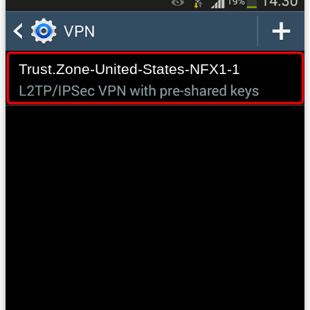
Trust.Zone-United-States-NFX1-1