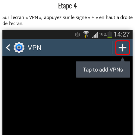
Etape 4
Sur l’écran « VPN », appuyez sur le signe « + » en haut à droite
de l’écran.