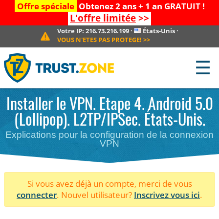
Offre spéciale
Obtenez 2 ans + 1 an GRATUIT !
L'offre limitée
>>
Votre IP:
216.73.216.199
·
États-Unis
·
VOUS N'ETES PAS PROTEGE!
>>
☰
Installer le VPN. Etape 4. Android 5.0
(Lollipop). L2TP/IPSec. États-Unis.
Explications pour la configuration de la connexion
VPN
Si vous avez déjà un compte, merci de vous
connecter
. Nouvel utilisateur?
Inscrivez vous ici
.