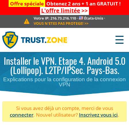
Offre spéciale
Obtenez 2 ans + 1 an GRATUIT !
L'offre limitée
>>
Votre IP:
216.73.216.110
·
États-Unis
·
VOUS N'ETES PAS PROTEGE!
>>
☰
Installer le VPN. Etape 4. Android 5.0
(Lollipop). L2TP/IPSec. Pays-Bas.
Explications pour la configuration de la connexion
VPN
Si vous avez déjà un compte, merci de vous
connecter
. Nouvel utilisateur?
Inscrivez vous ici
.