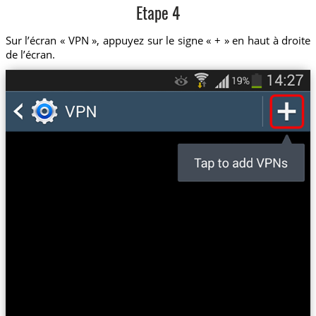
Etape 4
Sur l’écran « VPN », appuyez sur le signe « + » en haut à droite
de l’écran.