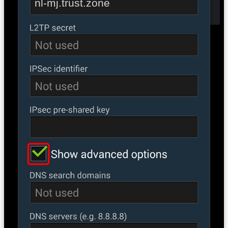
nl-mj.trust.zone