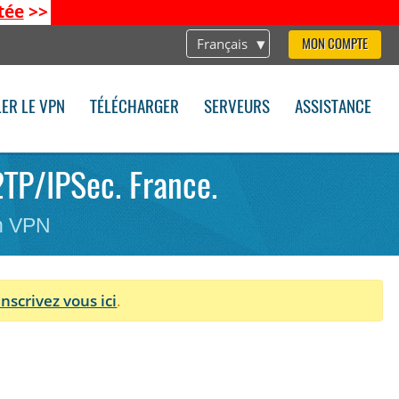
tée
>>
Français
MON COMPTE
LER LE VPN
TÉLÉCHARGER
SERVEURS
ASSISTANCE
L2TP/IPSec. France.
on VPN
Inscrivez vous ici
.