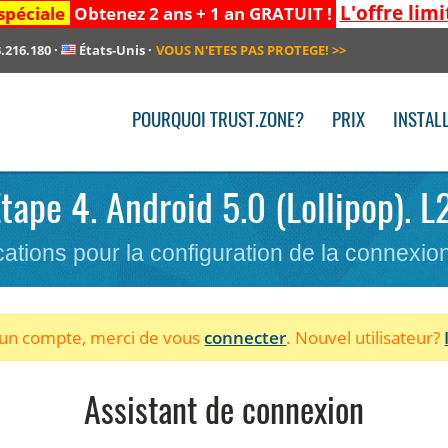
L'offre limi
spéciale
Obtenez 2 ans + 1 an GRATUIT !
.216.180
·
États-Unis
·
VOUS N'ETES PAS PROTEGE!
>>
POURQUOI TRUST.ZONE?
PRIX
INSTAL
Etape 4. Android 5.0 (Lollipop). 
cations pour la configuration de la connexi
à un compte, merci de vous
connecter
. Nouvel utilisateur?
Assistant de connexion