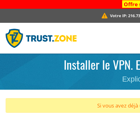
Offre 
Votre IP:
216.73
Installer le VPN. 
Expli
Si vous avez déj