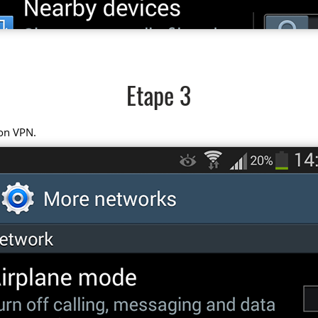
Etape 3
on VPN.