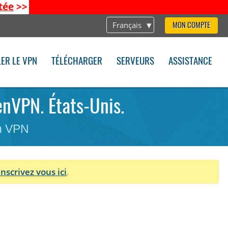
tée
>>
Français
MON COMPTE
LER LE VPN
TÉLÉCHARGER
SERVEURS
ASSISTANCE
enVPN. États-Unis.
on VPN
Inscrivez vous ici
.