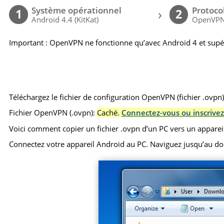
Système opérationnel
Protoco
›
1
2
Android 4.4 (KitKat)
OpenVP
Important : OpenVPN ne fonctionne qu’avec Android 4 et supé
Téléchargez le fichier de configuration OpenVPN (fichier .ovpn
Fichier OpenVPN (.ovpn):
Caché.
Connectez-vous ou inscrivez
Voici comment copier un fichier .ovpn d’un PC vers un apparei
Connectez votre appareil Android au PC. Naviguez jusqu’au dossie