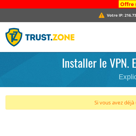
Offre 
Votre IP:
216.73
Installer le VPN.
Expli
Si vous avez déj