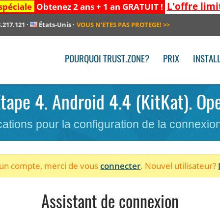
L'offre limi
spéciale
Obtenez 2 ans + 1 an GRATUIT !
.217.121
·
États-Unis
·
VOUS N'ETES PAS PROTEGE!
>>
POURQUOI TRUST.ZONE?
PRIX
INSTAL
 Etape 4. Android 4.4 (KitKat). Op
cations pour la configuration de la connexi
à un compte, merci de vous
connecter
. Nouvel utilisateur?
Assistant de connexion