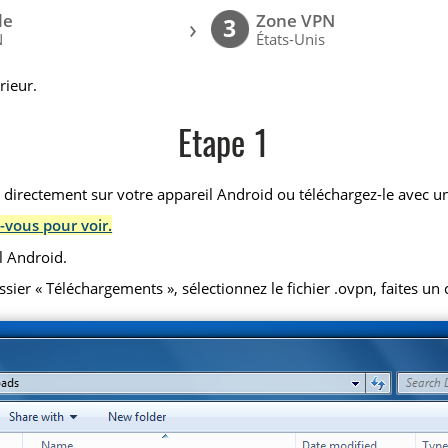
le
Zone VPN
›
3
N
États-Unis
rieur.
Etape 1
) directement sur votre appareil Android ou téléchargez-le avec un
-vous pour voir.
l Android.
r « Téléchargements », sélectionnez le fichier .ovpn, faites un cl