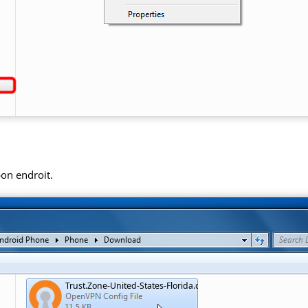
bon endroit.
Trust.Zone-United-States-Florida.ovpn