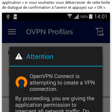
application » si vous souhaitez vous débarrasser de cette boîte
de dialogue de confirmation à l’avenir et appuyez sur « OK ».