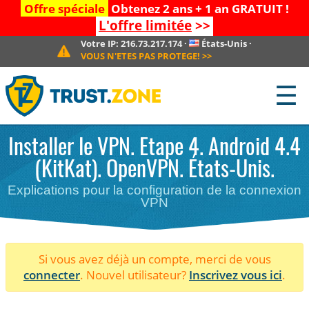
Offre spéciale
Obtenez 2 ans + 1 an GRATUIT !
L'offre limitée
>>
Votre IP:
216.73.217.174
·
États-Unis
·
VOUS N'ETES PAS PROTEGE!
>>
☰
Installer le VPN. Etape 4. Android 4.4
(KitKat). OpenVPN. États-Unis.
Explications pour la configuration de la connexion
VPN
Si vous avez déjà un compte, merci de vous
connecter
. Nouvel utilisateur?
Inscrivez vous ici
.