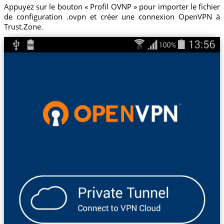
Appuyez sur le bouton « Profil OVNP » pour importer le fichier
de configuration .ovpn et créer une connexion OpenVPN à
Trust.Zone.