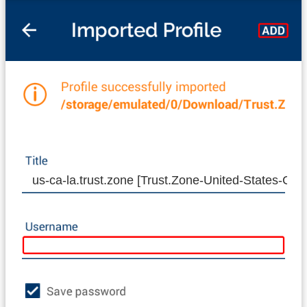
us-ca-la.trust.zone [Trust.Zone-United-States-CA-