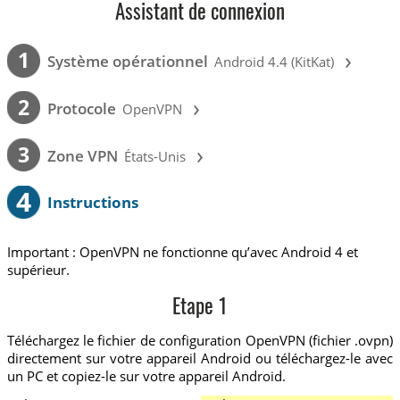
Assistant de connexion
›
1
Système opérationnel
Android 4.4 (KitKat)
›
2
Protocole
OpenVPN
›
3
Zone VPN
États-Unis
4
Instructions
Important : OpenVPN ne fonctionne qu’avec Android 4 et
supérieur.
Etape 1
Téléchargez le fichier de configuration OpenVPN (fichier .ovpn)
directement sur votre appareil Android ou téléchargez-le avec
un PC et copiez-le sur votre appareil Android.