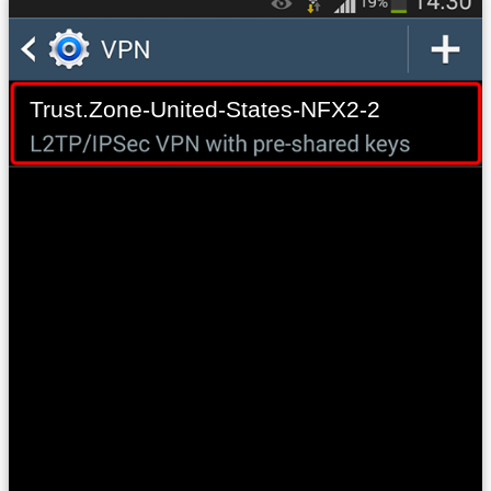
Trust.Zone-United-States-NFX2-2