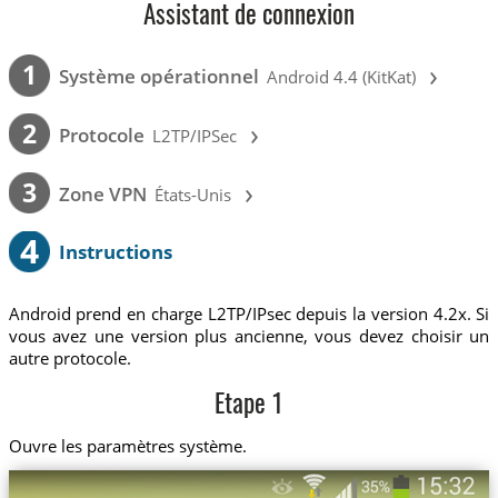
Assistant de connexion
›
1
Système opérationnel
Android 4.4 (KitKat)
›
2
Protocole
L2TP/IPSec
›
3
Zone VPN
États-Unis
4
Instructions
Android prend en charge L2TP/IPsec depuis la version 4.2x. Si
vous avez une version plus ancienne, vous devez choisir un
autre protocole.
Etape 1
Ouvre les paramètres système.