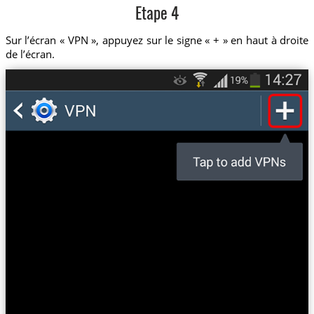
Etape 4
Sur l’écran « VPN », appuyez sur le signe « + » en haut à droite
de l’écran.