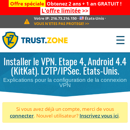
Offre spéciale
Obtenez 2 ans + 1 an GRATUIT !
L'offre limitée
>>
Votre IP:
216.73.216.150
·
États-Unis
·
VOUS N'ETES PAS PROTEGE!
>>
☰
Installer le VPN. Etape 4. Android 4.4
(KitKat). L2TP/IPSec. États-Unis.
Explications pour la configuration de la connexion
VPN
Si vous avez déjà un compte, merci de vous
connecter
. Nouvel utilisateur?
Inscrivez vous ici
.