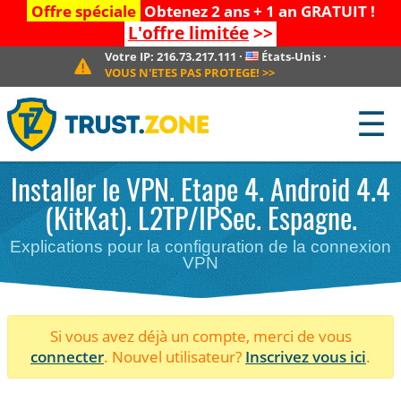
Offre spéciale
Obtenez 2 ans + 1 an GRATUIT !
L'offre limitée
>>
Votre IP:
216.73.217.111
·
États-Unis
·
VOUS N'ETES PAS PROTEGE!
>>
☰
Installer le VPN. Etape 4. Android 4.4
(KitKat). L2TP/IPSec. Espagne.
Explications pour la configuration de la connexion
VPN
Si vous avez déjà un compte, merci de vous
connecter
. Nouvel utilisateur?
Inscrivez vous ici
.