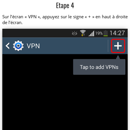
Etape 4
Sur l’écran « VPN », appuyez sur le signe « + » en haut à droite
de l’écran.