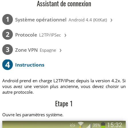
Assistant de connexion
›
1
Système opérationnel
Android 4.4 (KitKat)
›
2
Protocole
L2TP/IPSec
›
3
Zone VPN
Espagne
4
Instructions
Android prend en charge L2TP/IPsec depuis la version 4.2x. Si
vous avez une version plus ancienne, vous devez choisir un
autre protocole.
Etape 1
Ouvre les paramètres système.