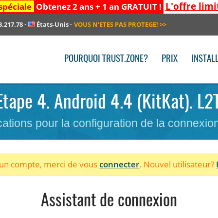
L'offre limi
spéciale
Obtenez 2 ans + 1 an GRATUIT !
3.217.78
·
États-Unis
·
VOUS N'ETES PAS PROTEGE!
>>
POURQUOI TRUST.ZONE?
PRIX
INSTAL
 Etape 4. Android 4.4 (KitKat). L
cations pour la configuration de la connexi
à un compte, merci de vous
connecter
. Nouvel utilisateur?
Assistant de connexion