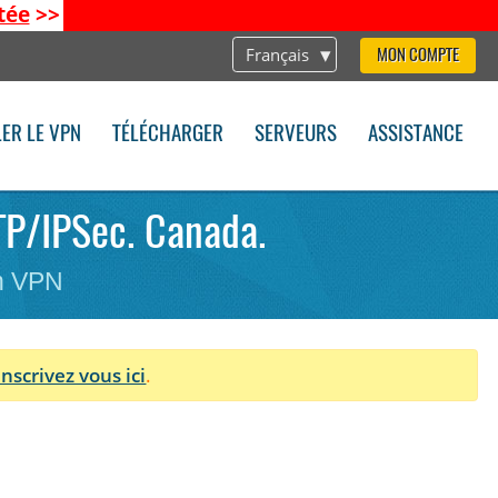
tée
>>
Français
MON COMPTE
LER LE VPN
TÉLÉCHARGER
SERVEURS
ASSISTANCE
2TP/IPSec. Canada.
on VPN
Inscrivez vous ici
.