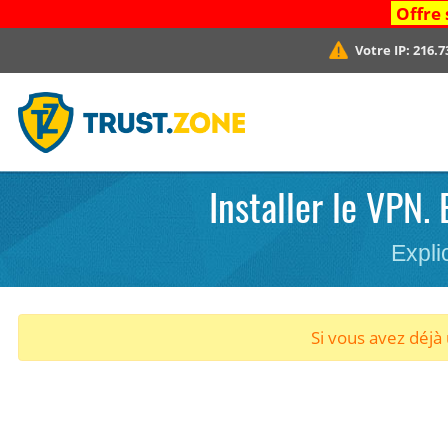
Offre 
Votre IP:
216.7
Installer le VPN.
Expli
Si vous avez déj