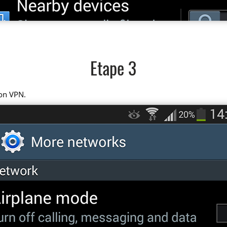
Etape 3
on VPN.