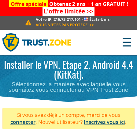
Offre spéciale
Obtenez 2 ans + 1 an GRATUIT !
L'offre limitée
>>
Votre IP:
216.73.217.101
·
États-Unis
·
VOUS N'ETES PAS PROTEGE!
>>
☰
Installer le VPN. Etape 2. Android 4.4
(KitKat).
Sélectionnez la manière avec laquelle vous
souhaitez vous connecter au VPN Trust.Zone
Si vous avez déjà un compte, merci de vous
connecter
. Nouvel utilisateur?
Inscrivez vous ici
.