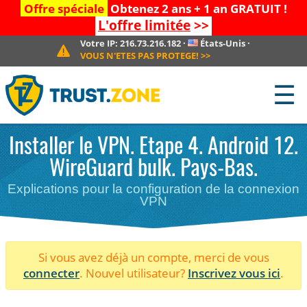
Offre spéciale
Obtenez 2 ans + 1 an GRATUIT !
L'offre limitée
>>
Votre IP:
216.73.216.182
·
États-Unis
·
VOUS N'ETES PAS PROTEGE!
>>
☰
Installer le VPN. Etape 4. Android 12.
WireGuard bulk. Pays-Bas.
Explications pour la configuration de la connexion
VPN
Si vous avez déjà un compte, merci de vous
connecter
. Nouvel utilisateur?
Inscrivez vous ici
.