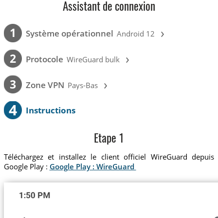
Assistant de connexion
›
1
Système opérationnel
Android 12
›
2
Protocole
WireGuard bulk
›
3
Zone VPN
Pays-Bas
4
Instructions
Etape 1
Téléchargez et installez le client officiel WireGuard depuis
Google Play :
Google Play : WireGuard