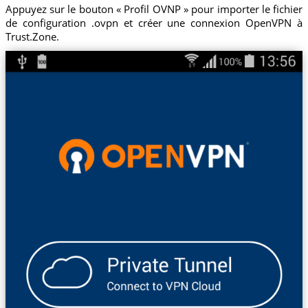
Appuyez sur le bouton « Profil OVNP » pour importer le fichier
de configuration .ovpn et créer une connexion OpenVPN à
Trust.Zone.