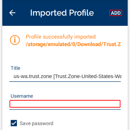
us-wa.trust.zone [Trust.Zone-United-States-Washi