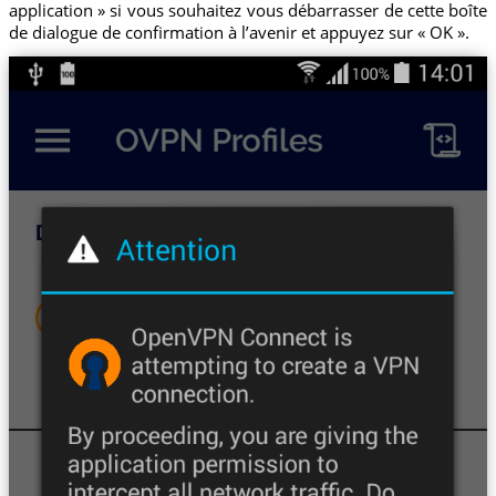
application » si vous souhaitez vous débarrasser de cette boîte
de dialogue de confirmation à l’avenir et appuyez sur « OK ».