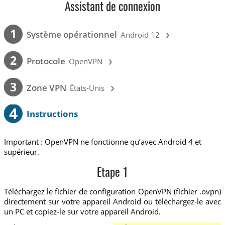
Assistant de connexion
›
1
Système opérationnel
Android 12
›
2
Protocole
OpenVPN
›
3
Zone VPN
États-Unis
4
Instructions
Important : OpenVPN ne fonctionne qu’avec Android 4 et
supérieur.
Etape 1
Téléchargez le fichier de configuration OpenVPN (fichier .ovpn)
directement sur votre appareil Android ou téléchargez-le avec
un PC et copiez-le sur votre appareil Android.