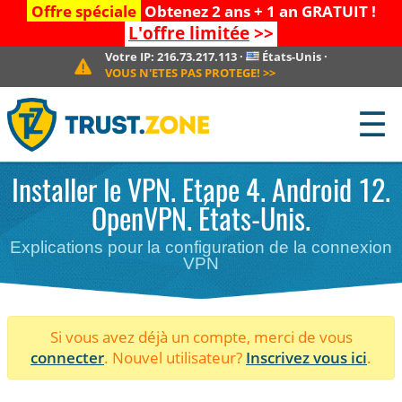
Offre spéciale
Obtenez 2 ans + 1 an GRATUIT !
L'offre limitée
>>
Votre IP:
216.73.217.113
·
États-Unis
·
VOUS N'ETES PAS PROTEGE!
>>
☰
Installer le VPN. Etape 4. Android 12.
OpenVPN. États-Unis.
Explications pour la configuration de la connexion
VPN
Si vous avez déjà un compte, merci de vous
connecter
. Nouvel utilisateur?
Inscrivez vous ici
.