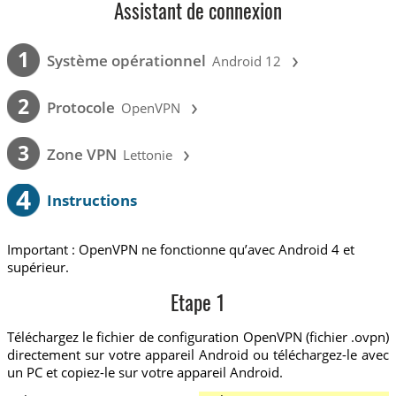
Assistant de connexion
›
1
Système opérationnel
Android 12
›
2
Protocole
OpenVPN
›
3
Zone VPN
Lettonie
4
Instructions
Important : OpenVPN ne fonctionne qu’avec Android 4 et
supérieur.
Etape 1
Téléchargez le fichier de configuration OpenVPN (fichier .ovpn)
directement sur votre appareil Android ou téléchargez-le avec
un PC et copiez-le sur votre appareil Android.