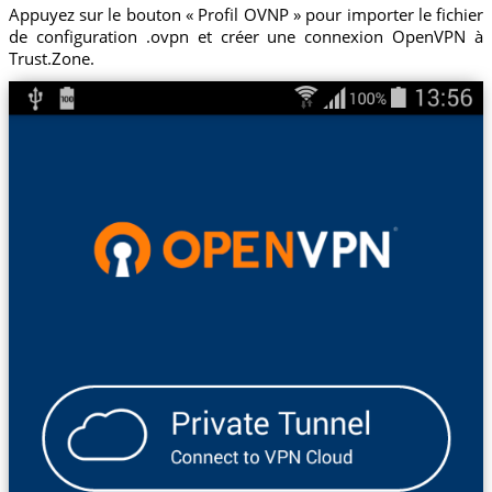
Appuyez sur le bouton « Profil OVNP » pour importer le fichier
de configuration .ovpn et créer une connexion OpenVPN à
Trust.Zone.