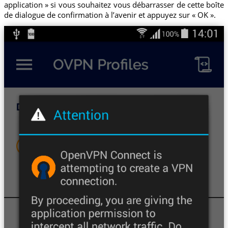
application » si vous souhaitez vous débarrasser de cette boîte
de dialogue de confirmation à l’avenir et appuyez sur « OK ».