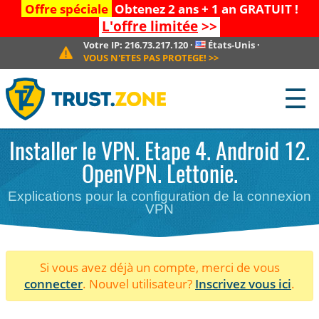
Offre spéciale
Obtenez 2 ans + 1 an GRATUIT !
L'offre limitée
>>
Votre IP:
216.73.217.120
·
États-Unis
·
VOUS N'ETES PAS PROTEGE!
>>
☰
Installer le VPN. Etape 4. Android 12.
OpenVPN. Lettonie.
Explications pour la configuration de la connexion
VPN
Si vous avez déjà un compte, merci de vous
connecter
. Nouvel utilisateur?
Inscrivez vous ici
.