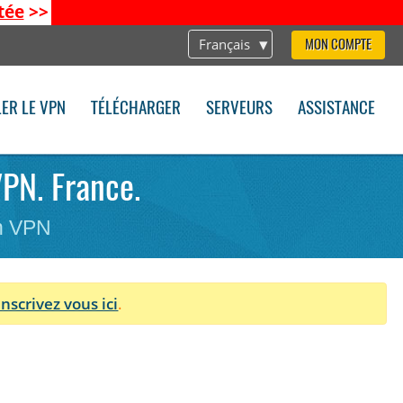
tée
>>
Français
MON COMPTE
LER LE VPN
TÉLÉCHARGER
SERVEURS
ASSISTANCE
VPN. France.
on VPN
Inscrivez vous ici
.