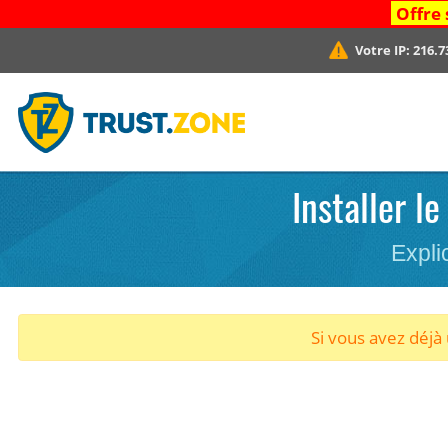
Offre 
Votre IP:
216.7
Installer l
Expli
Si vous avez déj