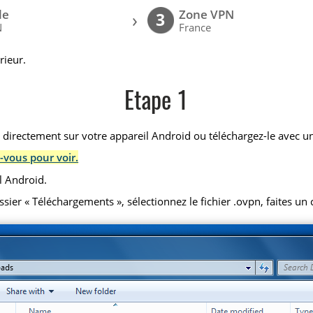
le
Zone VPN
›
3
N
France
rieur.
Etape 1
) directement sur votre appareil Android ou téléchargez-le avec un
-vous pour voir.
l Android.
r « Téléchargements », sélectionnez le fichier .ovpn, faites un cl