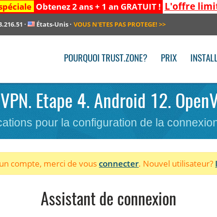
L'offre limi
spéciale
Obtenez 2 ans + 1 an GRATUIT !
3.216.51
·
États-Unis
·
VOUS N'ETES PAS PROTEGE!
>>
POURQUOI TRUST.ZONE?
PRIX
INSTAL
e VPN. Etape 4. Android 12. Open
cations pour la configuration de la connexi
à un compte, merci de vous
connecter
. Nouvel utilisateur?
Assistant de connexion