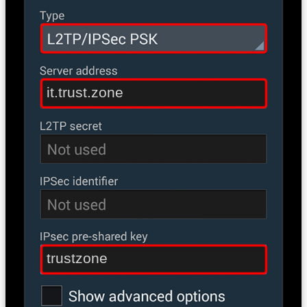
it.trust.zone
trustzone