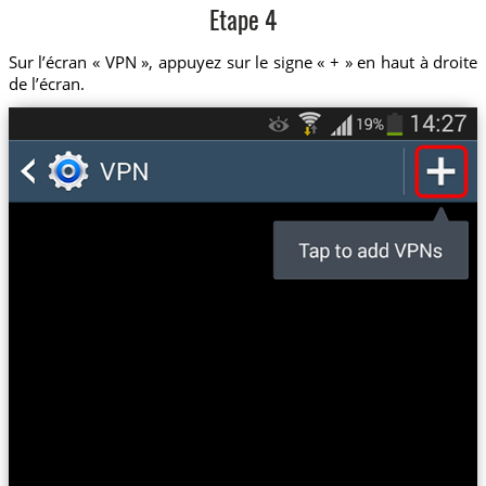
Etape 4
Sur l’écran « VPN », appuyez sur le signe « + » en haut à droite
de l’écran.