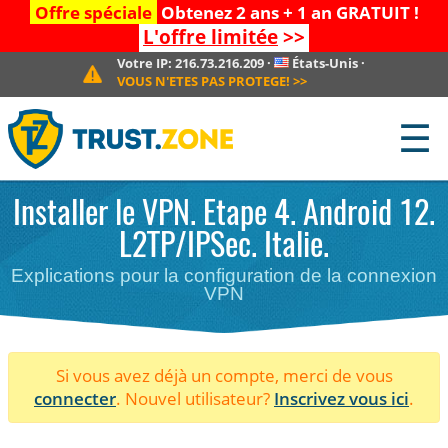
Offre spéciale
Obtenez 2 ans + 1 an GRATUIT !
L'offre limitée
>>
Votre IP:
216.73.216.209
·
États-Unis
·
VOUS N'ETES PAS PROTEGE!
>>
☰
Installer le VPN. Etape 4. Android 12.
L2TP/IPSec. Italie.
Explications pour la configuration de la connexion
VPN
Si vous avez déjà un compte, merci de vous
connecter
. Nouvel utilisateur?
Inscrivez vous ici
.