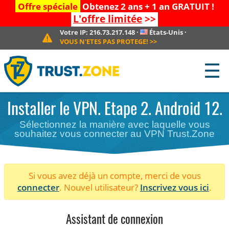
Offre spéciale
Obtenez 2 ans + 1 an GRATUIT !
L'offre limitée
>>
Votre IP:
216.73.217.148
·
États-Unis
·
VOUS N'ETES PAS PROTEGE!
>>
☰
Installer le VPN. Etape 2. Android 12.
Sélectionnez la manière avec laquelle vous
souhaitez vous connecter au VPN Trust.Zone
Si vous avez déjà un compte, merci de vous
connecter
. Nouvel utilisateur?
Inscrivez vous ici
.
Assistant de connexion