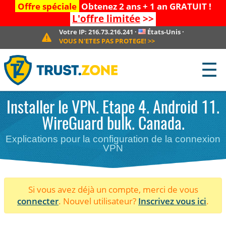
Offre spéciale
Obtenez 2 ans + 1 an GRATUIT !
L'offre limitée
>>
Votre IP:
216.73.216.241
·
États-Unis
·
VOUS N'ETES PAS PROTEGE!
>>
☰
Installer le VPN. Etape 4. Android 11.
WireGuard bulk. Canada.
Explications pour la configuration de la connexion
VPN
Si vous avez déjà un compte, merci de vous
connecter
. Nouvel utilisateur?
Inscrivez vous ici
.