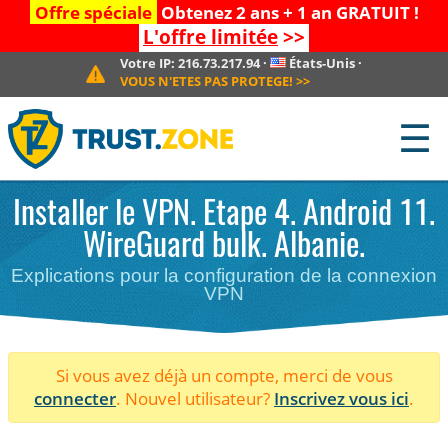
Offre spéciale
Obtenez 2 ans + 1 an GRATUIT !
L'offre limitée
>>
Votre IP:
216.73.217.94
·
États-Unis
·
VOUS N'ETES PAS PROTEGE!
>>
☰
Installer le VPN. Etape 4. Android 11.
WireGuard bulk. Albanie.
Explications pour la configuration de la connexion
VPN
Si vous avez déjà un compte, merci de vous
connecter
. Nouvel utilisateur?
Inscrivez vous ici
.