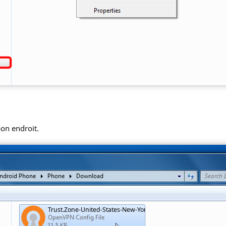
bon endroit.
Trust.Zone-United-States-New-York.ovpn