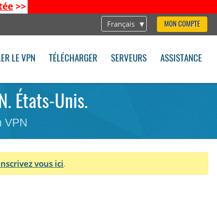
tée
>>
Français
MON COMPTE
LER LE VPN
TÉLÉCHARGER
SERVEURS
ASSISTANCE
N. États-Unis.
on VPN
Inscrivez vous ici
.