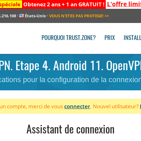
L'offre limi
spéciale
Obtenez 2 ans + 1 an GRATUIT !
.216.108
·
États-Unis
·
VOUS N'ETES PAS PROTEGE!
>>
POURQUOI TRUST.ZONE?
PRIX
INSTAL
VPN. Etape 4. Android 11. OpenVP
cations pour la configuration de la connexi
à un compte, merci de vous
connecter
. Nouvel utilisateur?
Assistant de connexion