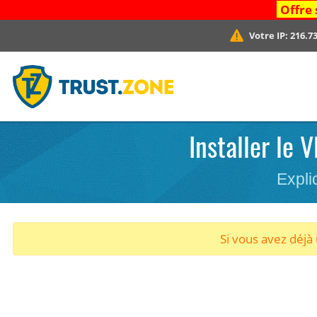
Offre 
Votre IP:
216.73
Installer le 
Expli
Si vous avez déj