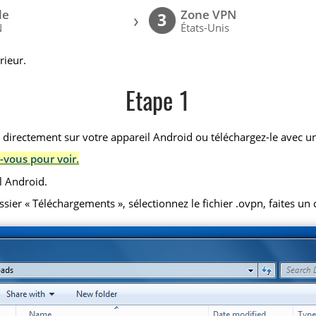
le
Zone VPN
›
3
N
États-Unis
rieur.
Etape 1
) directement sur votre appareil Android ou téléchargez-le avec un
-vous pour voir.
l Android.
r « Téléchargements », sélectionnez le fichier .ovpn, faites un cl