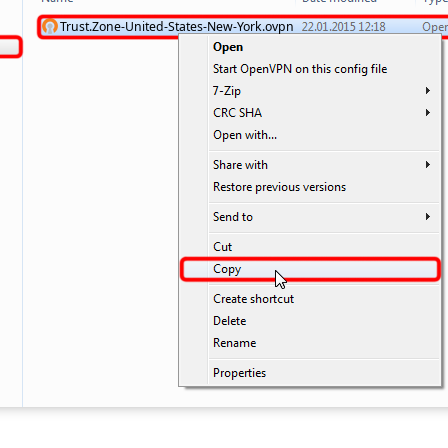
Trust.Zone-United-States-New-York.ovpn