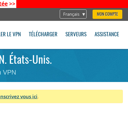
tée
>>
Français
MON COMPTE
LER LE VPN
TÉLÉCHARGER
SERVEURS
ASSISTANCE
N. États-Unis.
on VPN
Inscrivez vous ici
.