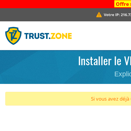
Offre 
Votre IP:
216.7
Installer le 
Expli
Si vous avez déj