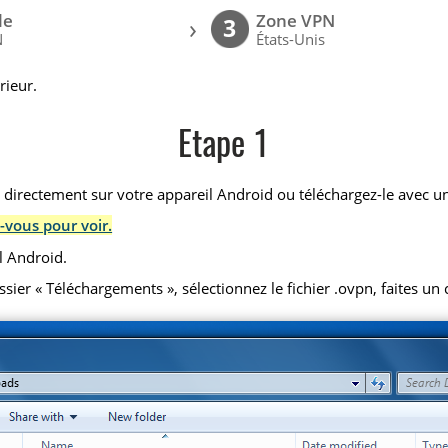
le
Zone VPN
›
3
N
États-Unis
rieur.
Etape 1
) directement sur votre appareil Android ou téléchargez-le avec un
-vous pour voir.
l Android.
r « Téléchargements », sélectionnez le fichier .ovpn, faites un cl