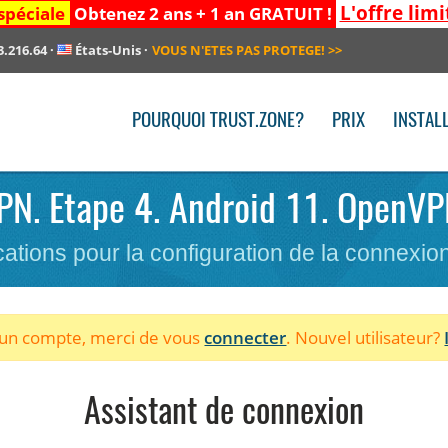
L'offre limi
spéciale
Obtenez 2 ans + 1 an GRATUIT !
3.216.64
·
États-Unis
·
VOUS N'ETES PAS PROTEGE!
>>
POURQUOI TRUST.ZONE?
PRIX
INSTAL
VPN. Etape 4. Android 11. OpenVP
cations pour la configuration de la connexi
à un compte, merci de vous
connecter
. Nouvel utilisateur?
Assistant de connexion