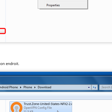
bon endroit.
Trust.Zone-United-States-NFX2-2.ovpn