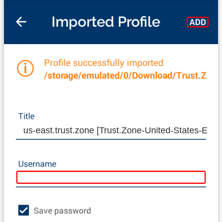
us-east.trust.zone [Trust.Zone-United-States-EAS