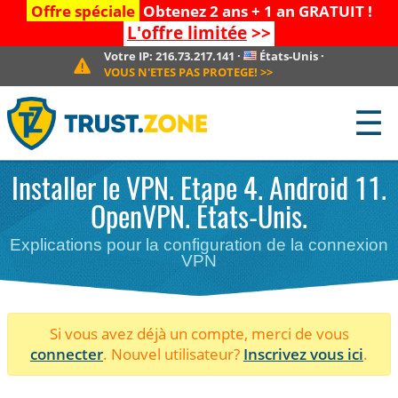
Offre spéciale
Obtenez 2 ans + 1 an GRATUIT !
L'offre limitée
>>
Votre IP:
216.73.217.141
·
États-Unis
·
VOUS N'ETES PAS PROTEGE!
>>
☰
Installer le VPN. Etape 4. Android 11.
OpenVPN. États-Unis.
Explications pour la configuration de la connexion
VPN
Si vous avez déjà un compte, merci de vous
connecter
. Nouvel utilisateur?
Inscrivez vous ici
.