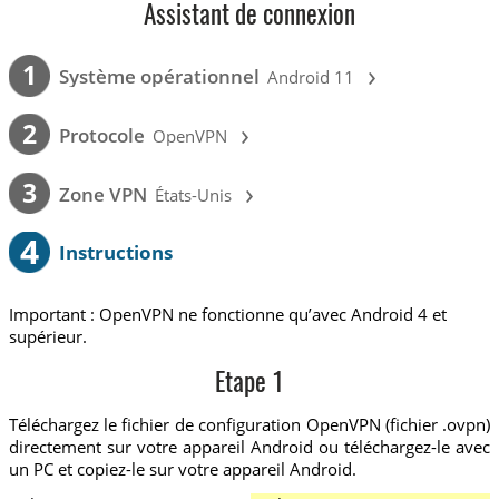
Assistant de connexion
›
1
Système opérationnel
Android 11
›
2
Protocole
OpenVPN
›
3
Zone VPN
États-Unis
4
Instructions
Important : OpenVPN ne fonctionne qu’avec Android 4 et
supérieur.
Etape 1
Téléchargez le fichier de configuration OpenVPN (fichier .ovpn)
directement sur votre appareil Android ou téléchargez-le avec
un PC et copiez-le sur votre appareil Android.