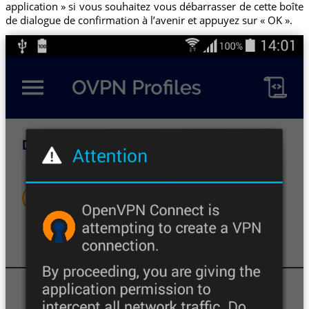
application » si vous souhaitez vous débarrasser de cette boîte
de dialogue de confirmation à l’avenir et appuyez sur « OK ».