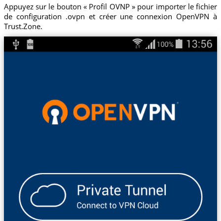
Appuyez sur le bouton « Profil OVNP » pour importer le fichier
de configuration .ovpn et créer une connexion OpenVPN à
Trust.Zone.