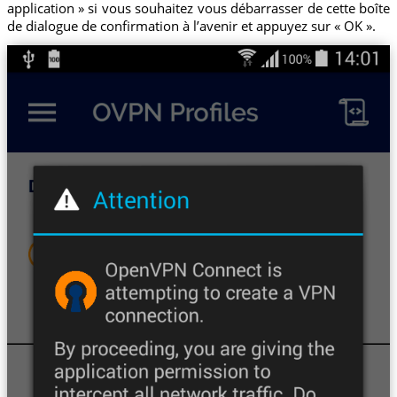
application » si vous souhaitez vous débarrasser de cette boîte
de dialogue de confirmation à l’avenir et appuyez sur « OK ».