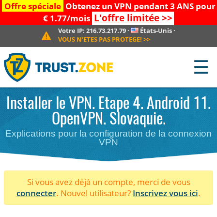
Offre spéciale
Obtenez un VPN pendant 3 ANS pour
L'offre limitée
>>
€ 1.77/mois
Votre IP:
216.73.217.79
·
États-Unis
·
VOUS N'ETES PAS PROTEGE!
>>
☰
Installer le VPN. Etape 4. Android 11.
OpenVPN. Slovaquie.
Explications pour la configuration de la connexion
VPN
Si vous avez déjà un compte, merci de vous
connecter
. Nouvel utilisateur?
Inscrivez vous ici
.