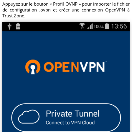
Appuyez sur le bouton « Profil OVNP » pour importer le fichier
de configuration .ovpn et créer une connexion OpenVPN à
Trust.Zone.