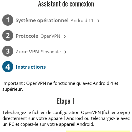
Assistant de connexion
›
1
Système opérationnel
Android 11
›
2
Protocole
OpenVPN
›
3
Zone VPN
Slovaquie
4
Instructions
Important : OpenVPN ne fonctionne qu’avec Android 4 et
supérieur.
Etape 1
Téléchargez le fichier de configuration OpenVPN (fichier .ovpn)
directement sur votre appareil Android ou téléchargez-le avec
un PC et copiez-le sur votre appareil Android.