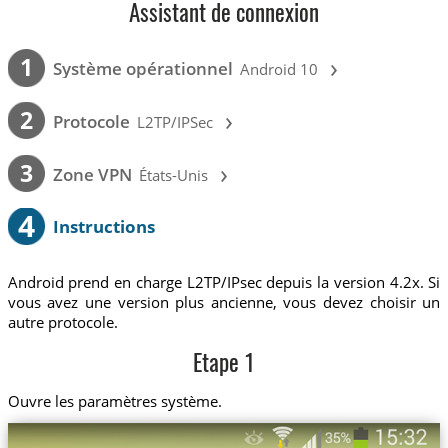
Assistant de connexion
›
1
Système opérationnel
Android 10
›
2
Protocole
L2TP/IPSec
›
3
Zone VPN
États-Unis
4
Instructions
Android prend en charge L2TP/IPsec depuis la version 4.2x. Si
vous avez une version plus ancienne, vous devez choisir un
autre protocole.
Etape 1
Ouvre les paramètres système.