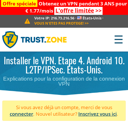
Offre spéciale
Obtenez un VPN pendant 3 ANS pour
L'offre limitée
>>
€ 1.77/mois
Votre IP:
216.73.216.56
·
États-Unis
·
VOUS N'ETES PAS PROTEGE!
>>
☰
Installer le VPN. Etape 4. Android 10.
L2TP/IPSec. États-Unis.
Explications pour la configuration de la connexion
VPN
Si vous avez déjà un compte, merci de vous
connecter
. Nouvel utilisateur?
Inscrivez vous ici
.