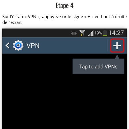
Etape 4
Sur l’écran « VPN », appuyez sur le signe « + » en haut à droite
de l’écran.