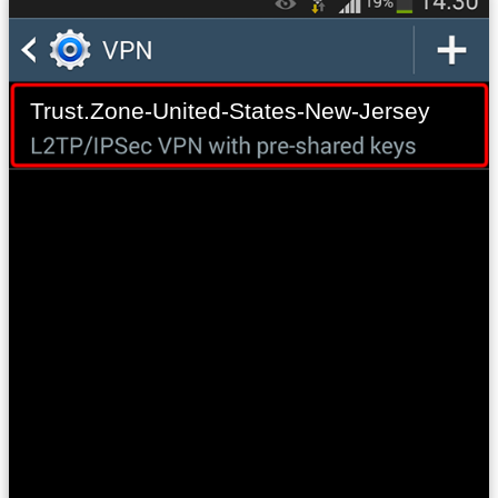
Trust.Zone-United-States-New-Jersey