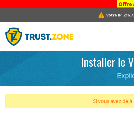
Offre 
Votre IP:
216.7
Installer le
Expli
Si vous avez déj