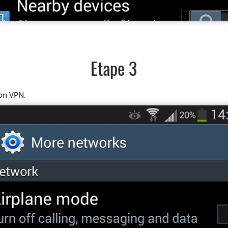
Etape 3
on VPN.