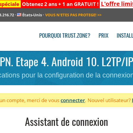
L'offre limi
spéciale
Obtenez 2 ans + 1 an GRATUIT !
3.216.72
·
États-Unis
·
VOUS N'ETES PAS PROTEGE!
>>
POURQUOI TRUST.ZONE?
PRIX
INSTAL
 VPN. Etape 4. Android 10. L2TP/I
cations pour la configuration de la connexi
à un compte, merci de vous
connecter
. Nouvel utilisateur?
Assistant de connexion