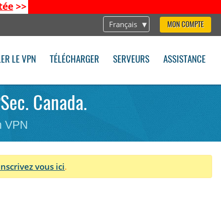
tée
>>
Français
MON COMPTE
LER LE VPN
TÉLÉCHARGER
SERVEURS
ASSISTANCE
PSec. Canada.
on VPN
Inscrivez vous ici
.