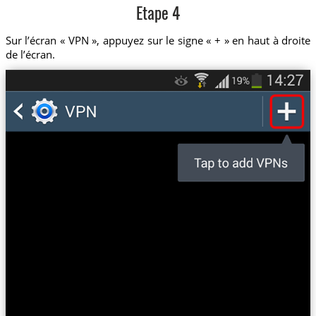
Etape 4
Sur l’écran « VPN », appuyez sur le signe « + » en haut à droite
de l’écran.