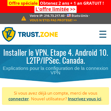
Offre spéciale
Obtenez 2 ans + 1 an GRATUIT !
L'offre limitée
>>
Votre IP:
216.73.217.60
·
États-Unis
·
VOUS N'ETES PAS PROTEGE!
>>
☰
Installer le VPN. Etape 4. Android 10.
L2TP/IPSec. Canada.
Explications pour la configuration de la connexion
VPN
Si vous avez déjà un compte, merci de vous
connecter
. Nouvel utilisateur?
Inscrivez vous ici
.