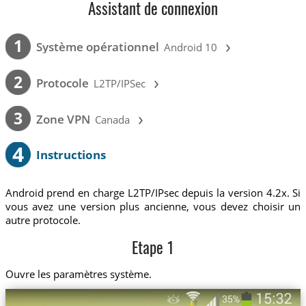
Assistant de connexion
›
1
Système opérationnel
Android 10
›
2
Protocole
L2TP/IPSec
›
3
Zone VPN
Canada
4
Instructions
Android prend en charge L2TP/IPsec depuis la version 4.2x. Si
vous avez une version plus ancienne, vous devez choisir un
autre protocole.
Etape 1
Ouvre les paramètres système.