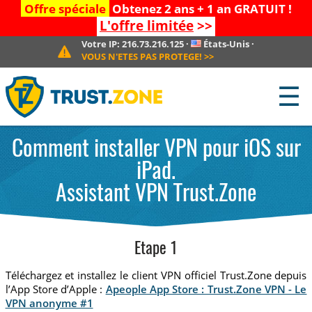
Offre spéciale
Obtenez 2 ans + 1 an GRATUIT !
L'offre limitée
>>
Votre IP:
216.73.216.125
·
États-Unis
·
VOUS N'ETES PAS PROTEGE!
>>
☰
Comment installer VPN pour iOS sur
iPad.
Assistant VPN Trust.Zone
Etape 1
Téléchargez et installez le client VPN officiel Trust.Zone depuis
l’App Store d’Apple :
Apeople App Store : Trust.Zone VPN - Le
VPN anonyme #1