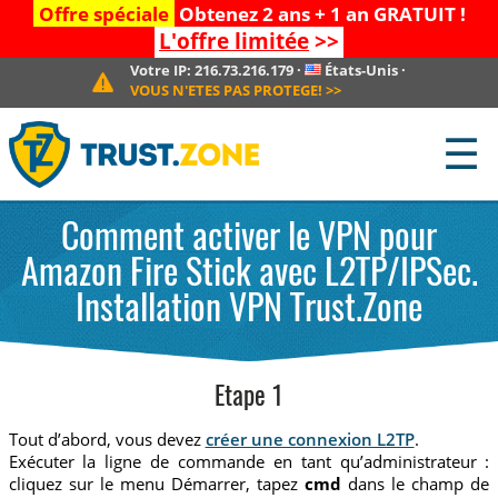
Offre spéciale
Obtenez 2 ans + 1 an GRATUIT !
L'offre limitée
>>
Votre IP:
216.73.216.179
·
États-Unis
·
VOUS N'ETES PAS PROTEGE!
>>
☰
Comment activer le VPN pour
Amazon Fire Stick avec L2TP/IPSec.
Installation VPN Trust.Zone
Etape 1
Tout d’abord, vous devez
créer une connexion L2TP
.
Exécuter la ligne de commande en tant qu’administrateur :
cliquez sur le menu Démarrer, tapez
cmd
dans le champ de