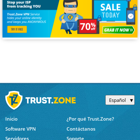
Español
Inicio
¿Por qué Trust.Zone?
Software VPN
Contáctanos
Servidores
Soporte