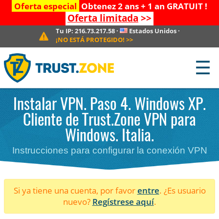
Oferta especial
Obtenez 2 ans + 1 an GRATUIT !
Oferta limitada
>>
Tu IP:
216.73.217.58
·
Estados Unidos
·
¡NO ESTÁ PROTEGIDO!
>>
☰
Instalar VPN. Paso 4. Windows XP.
Cliente de Trust.Zone VPN para
Windows. Italia.
Instrucciones para configurar la conexión VPN
Si ya tiene una cuenta, por favor
entre
. ¿Es usuario
nuevo?
Regístrese aquí
.