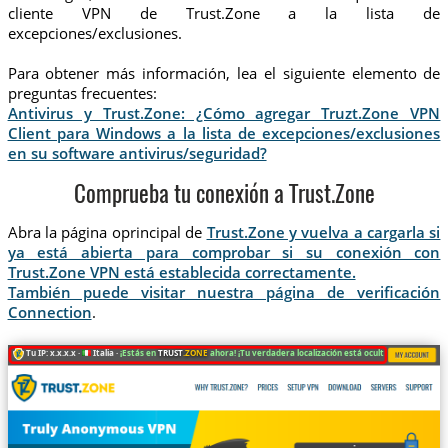
cliente VPN de Trust.Zone a la lista de
excepciones/exclusiones.
Para obtener más información, lea el siguiente elemento de
preguntas frecuentes:
Antivirus y Trust.Zone: ¿Cómo agregar Truzt.Zone VPN
Client para Windows a la lista de excepciones/exclusiones
en su software antivirus/seguridad?
Comprueba tu conexión a Trust.Zone
Abra la página oprincipal de
Trust.Zone y vuelva a cargarla si
ya está abierta para comprobar si su conexión con
Trust.Zone VPN está establecida correctamente.
También puede visitar nuestra página de verificación
Connection
.
Tu IP: x.x.x.x ·
Italia ·
¡Estás en
TRUST
.ZONE
ahora! ¡Tu verdadera localización está oculta!