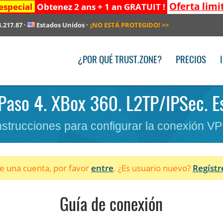
Oferta limi
especial
Obtenez 2 ans + 1 an GRATUIT !
3.217.87
·
Estados Unidos
·
¡NO ESTÁ PROTEGIDO!
>>
¿POR QUÉ TRUST.ZONE?
PRECIOS
 Paso 4. XBox 360. L2TP/IPSec. E
nstrucciones para configurar la conexión V
ne una cuenta, por favor
entre
. ¿Es usuario nuevo?
Regístr
Guía de conexión