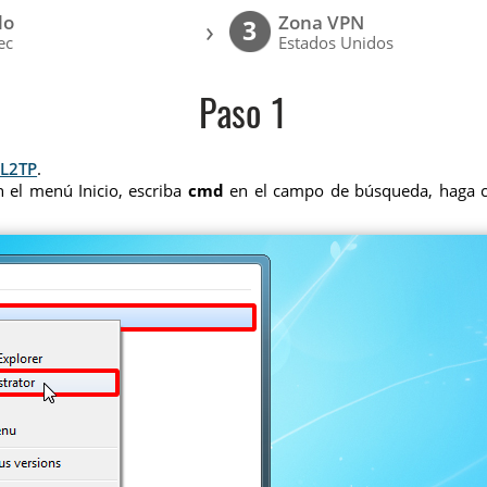
lo
Zona VPN
›
3
ec
Estados Unidos
Paso 1
 L2TP
.
 el menú Inicio, escriba
cmd
en el campo de búsqueda, haga cl