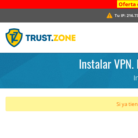
Oferta 
Tu IP:
216.7
Instalar VPN.
I
Si ya tie