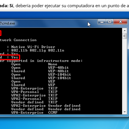
ada: Sí
, debería poder ejecutar su computadora en un punto de a