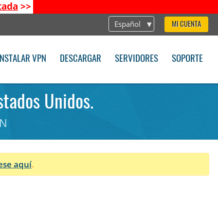
tada
>>
Español
MI CUENTA
INSTALAR VPN
DESCARGAR
SERVIDORES
SOPORTE
stados Unidos.
PN
ese aquí
.