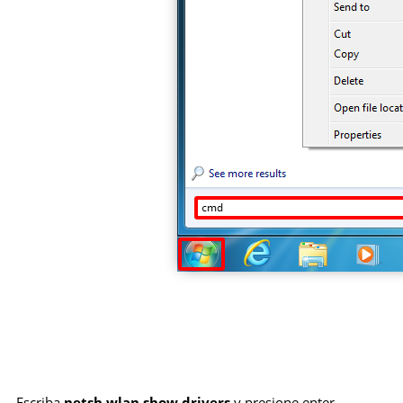
Escriba
netsh wlan show drivers
y presione enter.