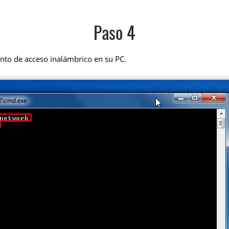
Paso 4
unto de acceso inalámbrico en su PC.